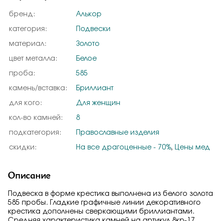
бренд:
Алькор
категория:
Подвески
материал:
Золото
цвет металла:
Белое
проба:
585
камень/вставка:
Бриллиант
для кого:
Для женщин
кол-во камней:
8
подкатегория:
Православные изделия
скидки:
На все драгоценные - 70%
,
Цены мед
Описание
Подвеска в форме крестика выполнена из белого золота
585 пробы. Гладкие графичные линии декоративного
крестика дополнены сверкающими бриллиантами.
Средняя характеристика камней на артикул 8кр-17