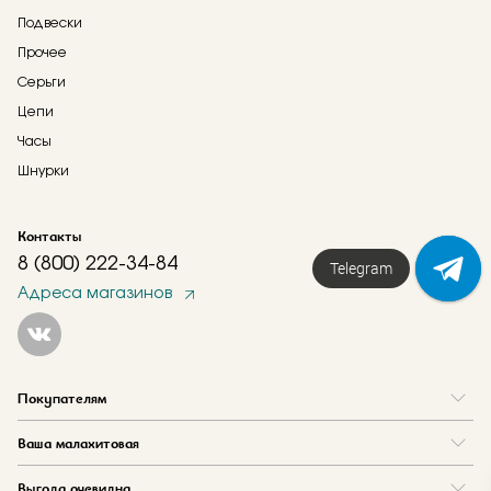
Подвески
Прочее
Серьги
Цепи
Часы
Шнурки
Контакты
8 (800) 222-34-84
Telegram
Адреса магазинов
Покупателям
Вопрос и ответ
Ваша малахитовая
Доставка и оплата
О нас
Как купить в кредит
Выгода очевидна