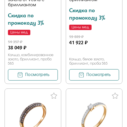
золота от Vesna с
бриллиантом
бриллиантом
Скидка по
Скидка по
промокоду 3%
промокоду 3%
Цены мед
Цены мед
59 889 ₽
54 357 ₽
41 922 ₽
38 049 ₽
Кольцо, комбинированное
золото, бриллиант, проба
Кольцо, белое золото,
585
бриллиант, проба 585
Посмотреть
Посмотреть