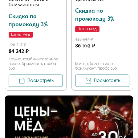
бриллиантом
Скидка по
Скидка по
промокоду 3%
промокоду 3%
Цены мед
Цены мед
123 647 ₽
120 347 ₽
86 552 ₽
84 242 ₽
Кольцо, комбинированное
золото, бриллиант, проба
Кольцо, белое золото,
585
бриллиант, проба 585
Посмотреть
Посмотреть