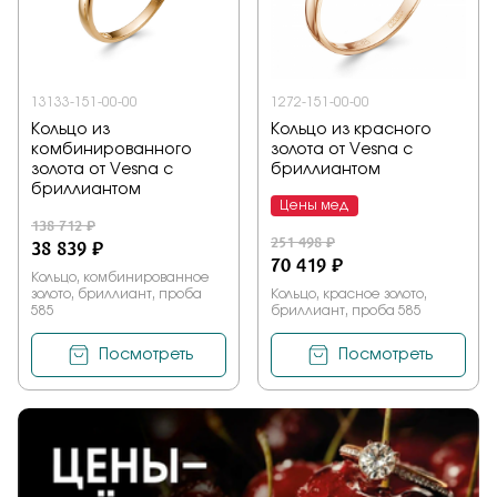
Заказать
13133-151-00-00
1272-151-00-00
Кольцо из
Кольцо из красного
Подтверждаю, что я ознакомлен и согласен с условиями
комбинированного
золота от Vesna с
политики конфиденциальности
золота от Vesna с
бриллиантом
бриллиантом
Цены мед
Отправить
138 712 ₽
251 498 ₽
38 839 ₽
70 419 ₽
Кольцо, комбинированное
золото, бриллиант, проба
Кольцо, красное золото,
585
бриллиант, проба 585
Посмотреть
Посмотреть