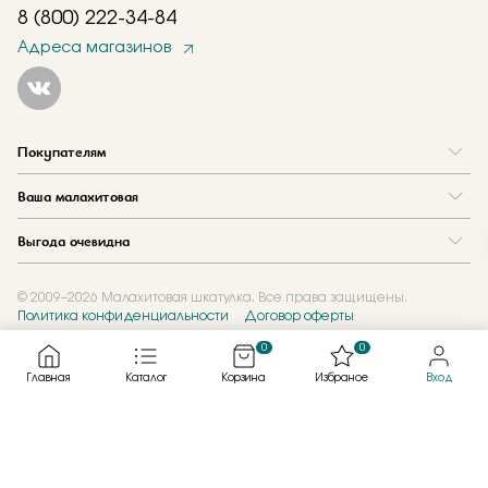
8 (800) 222-34-84
Адреса магазинов
Покупателям
Вопрос и ответ
Ваша малахитовая
Доставка и оплата
О нас
Как купить в кредит
Выгода очевидна
Где купить
Как оформить заказ
Программа лояльности
Отзывы
Акции
Новости
© 2009–2026 Малахитовая шкатулка. Все права защищены.
Политика конфиденциальности
Договор оферты
Обмен и скупка
Журнал
Подарочные сертификаты
0
0
Главная
Каталог
Корзина
Избраное
Вход
Created by