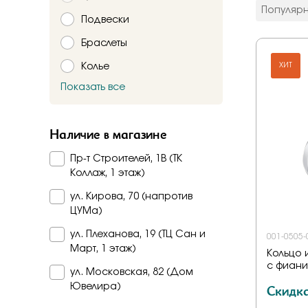
цвет мета
Популяр
Подвески
Красное
Комбинир
Браслеты
Белое
Колье
Подтверждаю,
ХИТ
Желтое
Красно-б
Показать все
Брошь
Бело-желт
Заказать
Часы
Наличие в магазине
Шнурки
Пр-т Строителей, 1В (ТК
Прочее
Коллаж, 1 этаж)
Пирсинг
ул. Кирова, 70 (напротив
ЦУМа)
ул. Плеханова, 19 (ТЦ Сан и
001-0505-
Март, 1 этаж)
Кольцо и
с фиан
ул. Московская, 82 (Дом
Скидк
Ювелира)