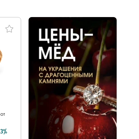
ал
tones
a
енциальности
liano
дерн
ace
ills
v
ezioso
 от
or you
mith
 3%