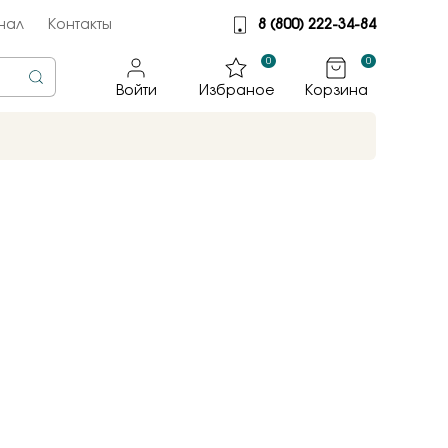
нал
Контакты
8 (800) 222-34-84
0
0
Войти
Избраное
Корзина
rine
тмет
illiant
jewelry
яные крылья
к
ные традиции
sky