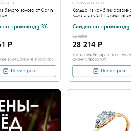
0001-031
001-0668-0001-011
з белого золота от Carlin
Кольцо из комбинированн
итом
золота от Carlin с фианито
а по промокоду 3%
Скидка по промокоду
32 430 ₽
61 ₽
28 214 ₽
Кольцо, комбинированное золото
елое золото, фианит, проба 585
фианит, проба 585
Посмотреть
Посмотреть