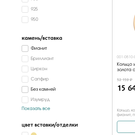
Бело-желт
925
950
камень/вставка
Фианит
001-0810-
Бриллиант
Кольцо 
Циркон
золота о
52 159 ₽
Сапфир
15 6
Без камней
Изумруд
Показать все
Топаз лондон
Кольцо, к
фианит, 
Топаз
цвет вставки/отделки
Сапфир г/т