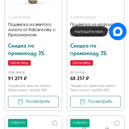
13-2875-9200
3-108793-00-00
Подвеска из желтого
Подвеска из красного
золота от Kabarovsky с
золота от Master Brilliant
Напишите нам!
бриллиантом
с бриллиантом
Скидка по
Скидка по
промокоду 3%
промокоду 3%
Цены мед
Цены мед
130 394 ₽
97 511 ₽
91 275 ₽
68 257 ₽
Подвеска, желтое золото,
Подвеска, красное золото,
бриллиант, проба 585
бриллиант, проба 585
Посмотреть
Посмотреть
НОВИНКА
НОВИНКА