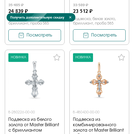
35 485 ₽
33 589 ₽
24 839 ₽
23 512 ₽
Получить дополнительную скидку
Подвеска, белое золото,
Подвеска, белое золото,
бриллиант, проба 585
бриллиант, проба 585
Посмотреть
Посмотреть
НОВИНКА
НОВИНКА
8-280226-00-00
8-480430-00-00
Подвеска из белого
Подвеска из
золота от Master Brilliant
комбинированного
с бриллиантом
золота от Master Brilliant