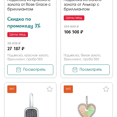
Подвеска из красного
Подвеска из белого
золота от Rose Grace с
золота от Алькор с
бриллиантом
бриллиантом
Скидка по
Цены мед
промокоду 3%
355 029 ₽
106 508 ₽
Цены мед
38 839 ₽
27 187 ₽
Подвеска, красное золото,
Подвеска, белое золото,
бриллиант, проба 585
бриллиант, проба 585
Посмотреть
Посмотреть
ХИТ
ХИТ