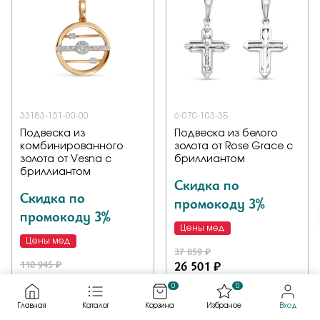
33183-151-00-00
6-070-103-3Б
Подвеска из
Подвеска из белого
комбинированного
золота от Rose Grace с
золота от Vesna с
бриллиантом
бриллиантом
Скидка по
Скидка по
промокоду 3%
промокоду 3%
Цены мед
Цены мед
37 859 ₽
110 945 ₽
26 501 ₽
77 661 ₽
0
0
Подвеска,
Главная
Каталог
Корзина
Избраное
Вход
комбинированное золото,
Подвеска, белое золото,
бриллиант, проба 585
бриллиант, проба 585