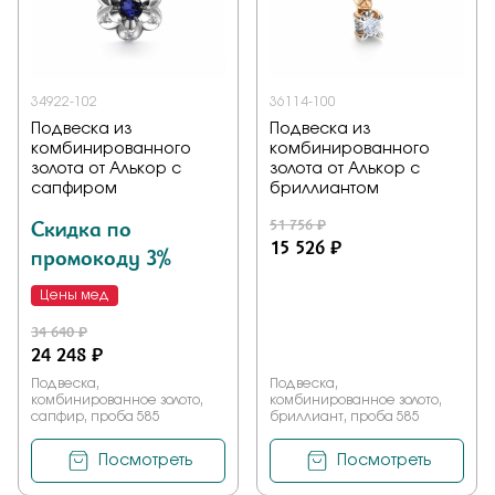
Заказать
34922-102
36114-100
Подвеска из
Подвеска из
Подтверждаю, что я ознакомлен и согласен с условиями
комбинированного
комбинированного
политики конфиденциальности
золота от Алькор с
золота от Алькор с
сапфиром
бриллиантом
Отправить
Скидка по
51 756 ₽
15 526 ₽
промокоду 3%
Цены мед
34 640 ₽
24 248 ₽
Подвеска,
Подвеска,
комбинированное золото,
комбинированное золото,
сапфир, проба 585
бриллиант, проба 585
Посмотреть
Посмотреть