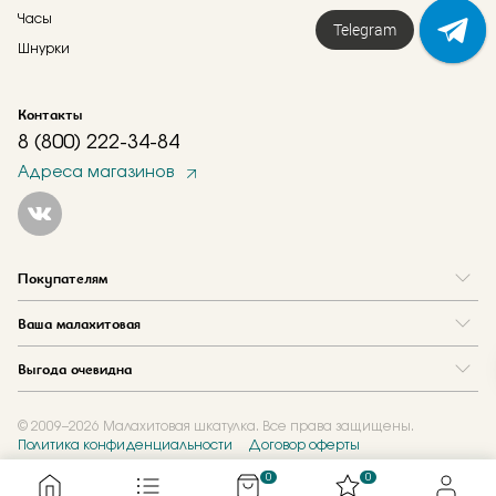
Часы
Telegram
Шнурки
Контакты
8 (800) 222-34-84
Адреса магазинов
Покупателям
Вопрос и ответ
Ваша малахитовая
Доставка и оплата
О нас
Как купить в кредит
Выгода очевидна
Где купить
Как оформить заказ
Программа лояльности
Отзывы
Акции
Новости
© 2009–2026 Малахитовая шкатулка. Все права защищены.
Политика конфиденциальности
Договор оферты
Обмен и скупка
Журнал
Подарочные сертификаты
0
0