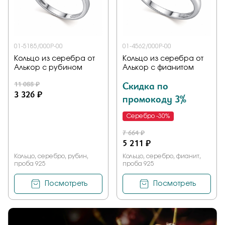
Заказать
01-5185/000Р-00
01-4562/000Р-00
Кольцо из серебра от
Кольцо из серебра от
Подтверждаю, что я ознакомлен и согласен с условиями
Алькор с рубином
Алькор с фианитом
политики конфиденциальности
11 088 ₽
Скидка по
3 326 ₽
промокоду 3%
Отправить
Серебро -30%
7 664 ₽
5 211 ₽
Кольцо, серебро, рубин,
Кольцо, серебро, фианит,
проба 925
проба 925
Посмотреть
Посмотреть