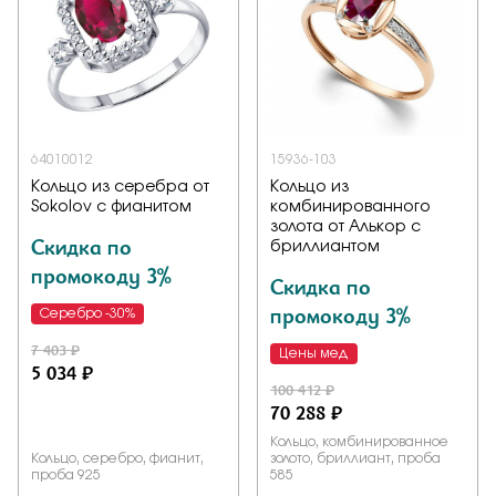
64010012
15936-103
Кольцо из серебра от
Кольцо из
Sokolov с фианитом
комбинированного
золота от Алькор с
Скидка по
бриллиантом
промокоду 3%
Скидка по
промокоду 3%
Серебро -30%
7 403 ₽
Цены мед
5 034 ₽
100 412 ₽
70 288 ₽
Кольцо, комбинированное
Кольцо, серебро, фианит,
золото, бриллиант, проба
проба 925
585