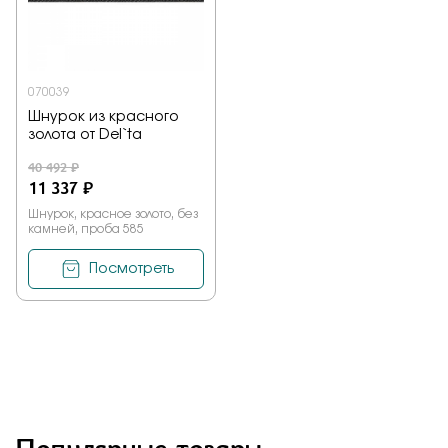
Заказать
070039
Шнурок из красного
Подтверждаю, что я ознакомлен и согласен с условиями
золота от Del`ta
политики конфиденциальности
40 492 ₽
11 337 ₽
Отправить
Шнурок, красное золото, без
камней, проба 585
Посмотреть
Популярные товары