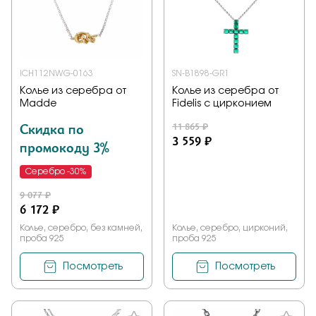
ICH112NWG-0163
SN-B1898-GR1
Колье из серебра от
Колье из серебра от
Madde
Fidelis с цирконием
Скидка по
11 865 ₽
3 559 ₽
промокоду 3%
Серебро -30%
9 077 ₽
6 172 ₽
Колье, серебро, без камней,
Колье, серебро, цирконий,
проба 925
проба 925
Посмотреть
Посмотреть