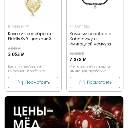
B19440-N-YE
16-807-1583
Колье из серебра от
Колье из серебра от
Fidelis Куб. цирконий
Kabarovsky с
имитацией жемчуга
6 845 ₽
2 053 ₽
26 260 ₽
7 878 ₽
Колье, серебро, куб.
Колье, серебро, жемчуг
цирконий, проба 925
имитация, проба 925
Посмотреть
Посмотреть