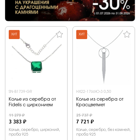
ХИТ
ХИТ
SN-B1739-GR
НХ22-1766Ю-3 0,50
Колье из серебра от
Колье из серебра от
Fidelis с цирконием
Красцветмет
11 279 ₽
25 737 ₽
3 383 ₽
7 721 ₽
Колье, серебро, цирконий,
Колье, серебро, без камней,
проба 925
проба 925