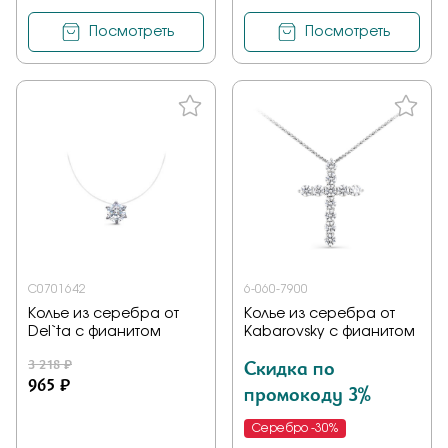
Посмотреть
Посмотреть
С0701642
6-060-7900
Колье из серебра от
Колье из серебра от
Del`ta с фианитом
Kabarovsky с фианитом
3 218 ₽
Скидка по
965 ₽
промокоду 3%
Серебро -30%