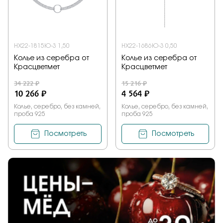
Заказать
НХ22-1815Ю-3 1,50
НХ22-1686Ю-3 0,50
Колье из серебра от
Колье из серебра от
Подтверждаю, что я ознакомлен и согласен с условиями
Красцветмет
Красцветмет
политики конфиденциальности
34 222 ₽
15 216 ₽
10 266 ₽
4 564 ₽
Отправить
Колье, серебро, без камней,
Колье, серебро, без камней,
проба 925
проба 925
Посмотреть
Посмотреть