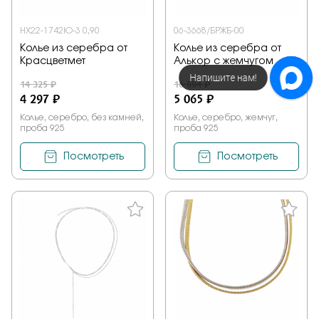
НХ22-1742Ю-3 0,90
06-3668/БРЖБ-00
Колье из серебра от
Колье из серебра от
Красцветмет
Алькор с жемчугом
Напишите нам!
14 325 ₽
16 884 ₽
4 297 ₽
5 065 ₽
Колье, серебро, без камней,
Колье, серебро, жемчуг,
проба 925
проба 925
Посмотреть
Посмотреть