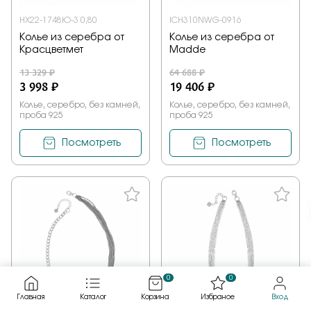
НХ22-1748Ю-3 0,80
IСH310NWG-0916
Колье из серебра от
Колье из серебра от
Красцветмет
Madde
13 329 ₽
64 688 ₽
3 998 ₽
19 406 ₽
Колье, серебро, без камней,
Колье, серебро, без камней,
проба 925
проба 925
Посмотреть
Посмотреть
0
0
Главная
Каталог
Корзина
Избраное
Вход