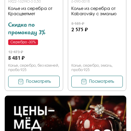
НХ22-1629Ю-3 0,50
6-090-0018
Колье из серебра от
Колье из серебра от
Красцветмет
Kabarovsky с эмалью
Скидка по
8 585 ₽
2 575 ₽
промокоду 3%
Серебро -30%
12 473 ₽
8 481 ₽
Колье, серебро, без камней,
Колье, серебро, эмаль,
проба 925
проба 925
Посмотреть
Посмотреть