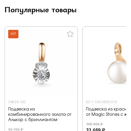
Популярные товары
ХИТ
34834-100
03-1-739-0500-010
Подвеска из
Подвеска из красног
комбинированного золота от
от Magic Stones с ж
Алькор с бриллиантом
108 966 ₽
56 156 ₽
32 689 ₽