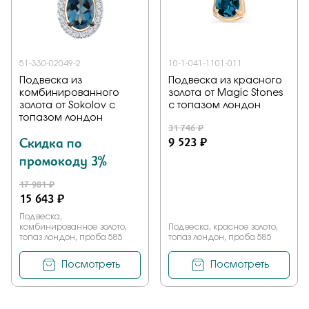
Заказать
51-330-02049-2
10-1-041-1101-011
Подвеска из
Подвеска из красного
Подтверждаю, что я ознакомлен и согласен с условиями
комбинированного
золота от Magic Stones
политики конфиденциальности
золота от Sokolov с
с топазом лондон
топазом лондон
31 746 ₽
Отправить
Скидка по
9 523 ₽
промокоду 3%
17 981 ₽
15 643 ₽
Подвеска,
комбинированное золото,
Подвеска, красное золото,
топаз лондон, проба 585
топаз лондон, проба 585
Посмотреть
Посмотреть