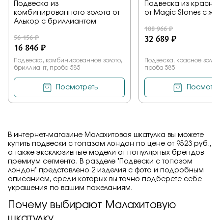
Подвеска из
Подвеска из красног
комбинированного золота от
от Magic Stones с ж
Алькор с бриллиантом
108 966 ₽
56 156 ₽
32 689 ₽
16 846 ₽
Подвеска, комбинированное золото,
Подвеска, красное золото
бриллиант, проба 585
проба 585
Посмотреть
Посмотре
В интернет-магазине Малахитовая шкатулка вы можете
купить подвески с топазом лондон по цене от 9523 руб.,
а также эксклюзивные модели от популярных брендов
премиум сегмента. В разделе "Подвески с топазом
лондон" представлено 2 изделия с фото и подробным
описанием, среди которых вы точно подберете себе
украшения по вашим пожеланиям.
Почему выбирают Малахитовую
шкатулку