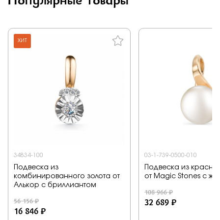
ХИТ
34834-100
03-1-739-0500-010
Подвеска из
Подвеска из красног
комбинированного золота от
от Magic Stones с ж
Алькор с бриллиантом
108 966 ₽
56 156 ₽
32 689 ₽
16 846 ₽