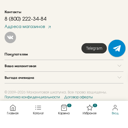
Контакты
8 (800) 222-34-84
Адреса магазинов
Telegram
Покупателям
Вопрос и ответ
Ваша малахитовая
Доставка и оплата
О нас
Как купить в кредит
Выгода очевидна
Где купить
Как оформить заказ
Программа лояльности
Отзывы
Акции
Новости
© 2009–2026 Малахитовая шкатулка. Все права защищены.
Политика конфиденциальности
Договор оферты
Обмен и скупка
Журнал
Подарочные сертификаты
0
0
Главная
Каталог
Корзина
Избраное
Вход
Created by