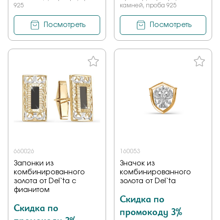
925
камней, проба 925
Посмотреть
Посмотреть
660026
160053
Запонки из
Значок из
комбинированного
комбинированного
золота от Del`ta с
золота от Del`ta
фианитом
Скидка по
Скидка по
промокоду 3%