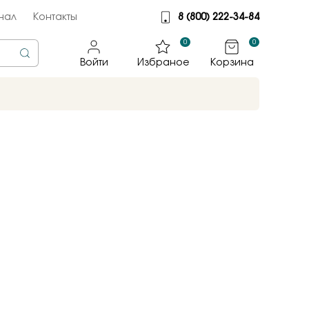
нал
Контакты
8 (800) 222-34-84
0
0
Войти
Избраное
Корзина
rine
тмет
illiant
jewelry
яные крылья
к
ные традиции
sky