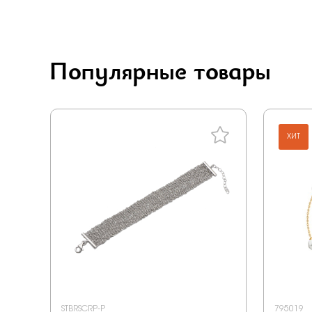
Carlin
Vesna
Rose Grace
Популярные товары
Jewelry hills
Dewi
Berger
ХИТ
Grigoriev
Primo prezioso
Era
Happy for you
Anton smith
STBRSCRP-P
795019