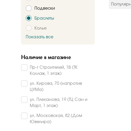
цвет мета
Популяр
Подвески
Красное
Комбинир
Браслеты
Белое
Колье
Подтверждаю,
Желтое
Красно-б
Показать все
Брошь
Бело-желт
Заказать
Часы
Наличие в магазине
Шнурки
Пр-т Строителей, 1В (ТК
Прочее
Коллаж, 1 этаж)
Пирсинг
ул. Кирова, 70 (напротив
ЦУМа)
ул. Плеханова, 19 (ТЦ Сан и
Март, 1 этаж)
ул. Московская, 82 (Дом
Ювелира)