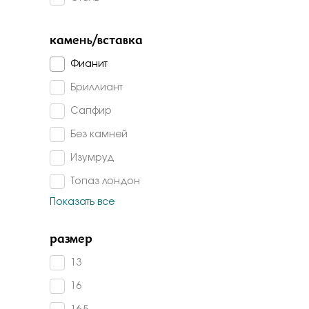
Бело-желт
камень/вставка
Фианит
Бриллиант
Сапфир
Без камней
Изумруд
Топаз лондон
Показать все
Топаз
Изумруд г/т
размер
Изумруд корунд
13
Гранат
16
Агат