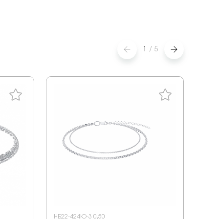
1
/
5
НБ22-424Ю-3 0,50
НБ22