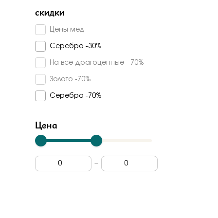
Серебряные крылья
Турмалин синтетический
скидки
45
Силверк
Топаз sky
Цены мед
Sokolov
Серебро -30%
Fidelis
На все драгоценные - 70%
Ювелирные традиции
Золото -70%
Kabarovsky
Серебро -70%
Империал
Радуга
Цена
Magic Stones
Veronika
Stile Italiano
Madde
Арт-модерн