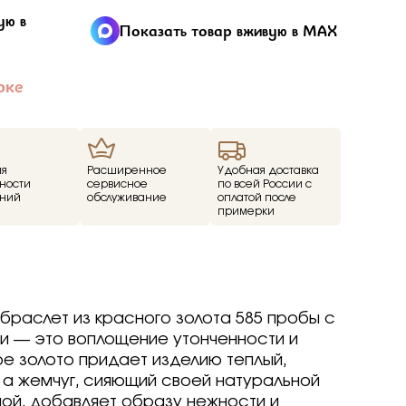
ие
ую в
Показать товар вживую в MAX
ед
рке
о -30%
драгоценные -
-70%
ия
Расширенное
Удобная доставка
о -70%
ности
сервисное
по всей России с
ний
обслуживание
оплатой после
примерки
р
р
arine
arine
arine
р
р
р
Brilliant
ветмет
браслет из красного золота 585 пробы с
a jewelry
т
т
вета
ветмет
 — это воплощение утонченности и
ov
Brilliant
Brilliant
ветмет
т
е золото придает изделию теплый,
ovsky
a jewelry
a jewelry
Brilliant
 а жемчуг, сияющий своей натуральной
ur
бряные крылья
бряные крылья
т
a jewelry
ой, добавляет образу нежности и