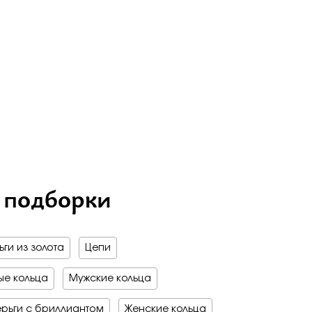
на обручальные
е драгоценные - 70%
о -70%
 мед
бро -70%
бро -30%
е драгоценные - 70%
о -70%
бро -70%
 подборки
ги из золота
Цепи
е кольца
Мужские кольца
рьги с бриллиантом
Женские кольца