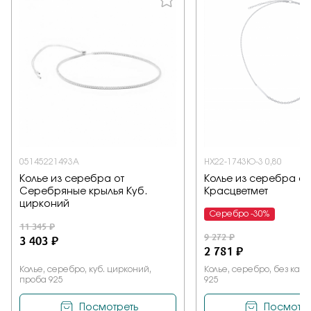
05145221493A
НХ22-1743Ю-3 0,80
Колье из серебра от
Колье из серебра от
Серебряные крылья Куб.
Красцветмет
цирконий
Серебро -30%
11 345 ₽
9 272 ₽
3 403 ₽
2 781 ₽
Колье, серебро, куб. цирконий,
Колье, серебро, без кам
проба 925
925
Посмотреть
Посмотре