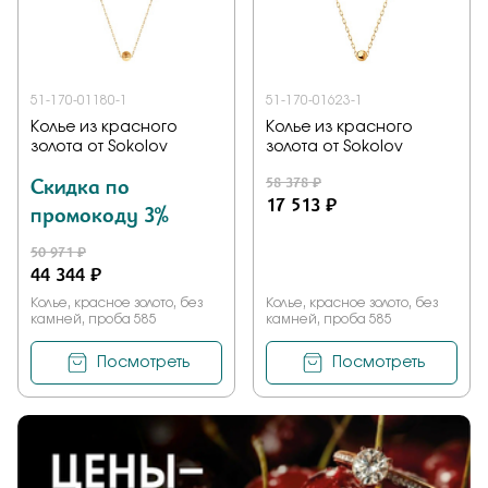
Заказать
51-170-01180-1
51-170-01623-1
Колье из красного
Колье из красного
Подтверждаю, что я ознакомлен и согласен с условиями
золота от Sokolov
золота от Sokolov
политики конфиденциальности
Скидка по
58 378 ₽
17 513 ₽
промокоду 3%
Отправить
50 971 ₽
44 344 ₽
Колье, красное золото, без
Колье, красное золото, без
камней, проба 585
камней, проба 585
Посмотреть
Посмотреть