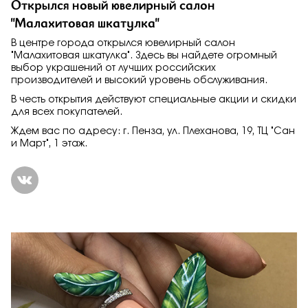
Открылся новый ювелирный салон
Заказать
"Малахитовая шкатулка"
В центре города открылся ювелирный салон
"Малахитовая шкатулка". Здесь вы найдете огромный
выбор украшений от лучших российских
производителей и высокий уровень обслуживания.
Подтверждаю, что я ознакомлен и согласен с условиями
политики конфиденциальности
В честь открытия действуют специальные акции и скидки
для всех покупателей.
Ждем вас по адресу: г. Пенза, ул. Плеханова, 19, ТЦ "Сан
Отправить
и Март", 1 этаж.