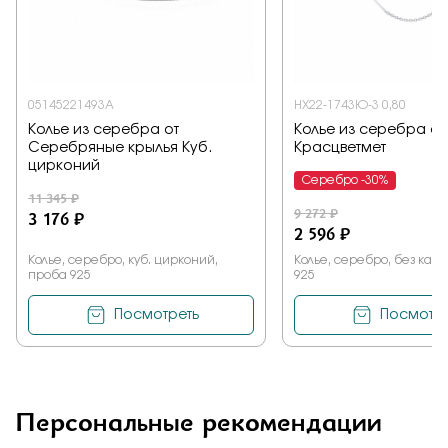
05145221493A
НХ22-1743Ю-3 0,80
Колье из серебра от
Колье из серебра от
Серебряные крылья Куб.
Красцветмет
цирконий
Серебро -30%
11 345 ₽
9 272 ₽
3 176 ₽
2 596 ₽
Колье, серебро, куб. цирконий,
Колье, серебро, без кам
проба 925
925
Посмотреть
Посмотре
Персональные рекомендации