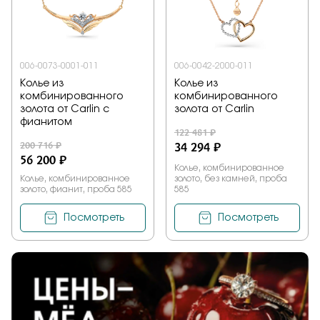
Заказать
006-0073-0001-011
006-0042-2000-011
Колье из
Колье из
Подтверждаю, что я ознакомлен и согласен с условиями
комбинированного
комбинированного
политики конфиденциальности
золота от Carlin с
золота от Carlin
фианитом
122 481 ₽
Отправить
200 716 ₽
34 294 ₽
56 200 ₽
Колье, комбинированное
Колье, комбинированное
золото, без камней, проба
золото, фианит, проба 585
585
Посмотреть
Посмотреть