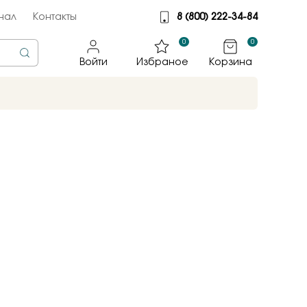
нал
Контакты
8 (800) 222-34-84
0
0
Войти
Избраное
Корзина
rine
тмет
illiant
jewelry
яные крылья
к
ные традиции
sky