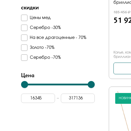
брилли
Carlin
скидки
185 456 ₽
Vesna
51 9
Цены мед
Pokrovsky
Серебро -30%
Rose Grace
На все драгоценные - 70%
Jewelry hills
Золото -70%
Колье, ко
Berger
бриллиан
Серебро -70%
Grigoriev
Цена
Primo prezioso
Era
Platika jewelry
НОВИН