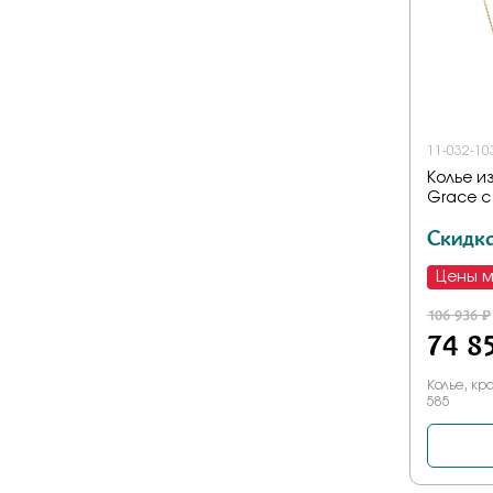
11-032-10
Колье и
Grace с
Скидк
Цены 
106 936 ₽
74 8
Колье, кр
585