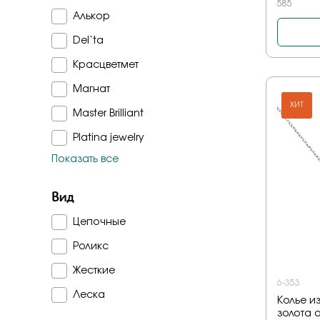
585
45
Алькор
Эмаль
50
Del`ta
Амазонит
55
Красцветмет
Куб. цирконий
Магнат
Дерево граб
ХИТ
Master Brilliant
Кунцит
Platina jewelry
Показать все
Серебряные крылья
Sokolov
Вид
Fidelis
Цепочные
Kabarovsky
Роликс
Империал
Жесткие
Радуга
6-353
Леска
Колье и
Madde
золота от