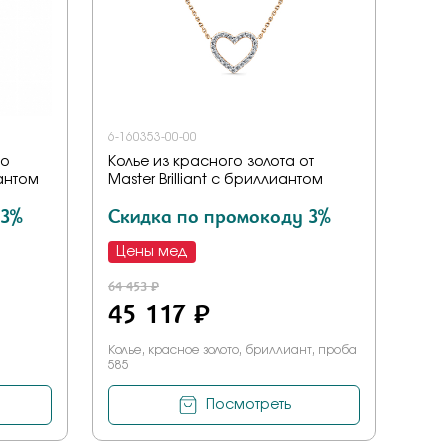
6-160353-00-00
го
Колье из красного золота от
антом
Master Brilliant с бриллиантом
 3%
Скидка по промокоду 3%
Цены мед
64 453 ₽
45 117 ₽
Колье, красное золото, бриллиант, проба
585
Посмотреть