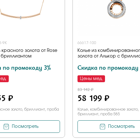
3-9К
66617-100
з красного золота от Rose
Колье из комбинированно
 бриллиантом
золота от Алькор с брилли
а по промокоду 3%
Скидка по промокоду
мед
Цены мед
83 142 ₽
55 ₽
58 199 ₽
асное золото, бриллиант, проба
Колье, комбинированное золото,
бриллиант, проба 585
Посмотреть
Посмотреть