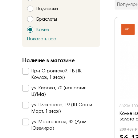
цвет мета
Популяр
Подвески
Красное
Комбинир
Браслеты
Белое
Колье
Подтверждаю,
ХИТ
Желтое
Красно-б
Показать все
Брошь
Бело-желт
Заказать
Часы
Наличие в магазине
Шнурки
Пр-т Строителей, 1В (ТК
Прочее
Коллаж, 1 этаж)
Пирсинг
ул. Кирова, 70 (напротив
ЦУМа)
ул. Плеханова, 19 (ТЦ Сан и
66206-100
Март, 1 этаж)
Колье и
золота 
ул. Московская, 82 (Дом
200 487 ₽
Ювелира)
56 1