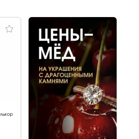
ал
tones
a
енциальности
liano
дерн
ace
ills
v
ezioso
Алькор
or you
mith