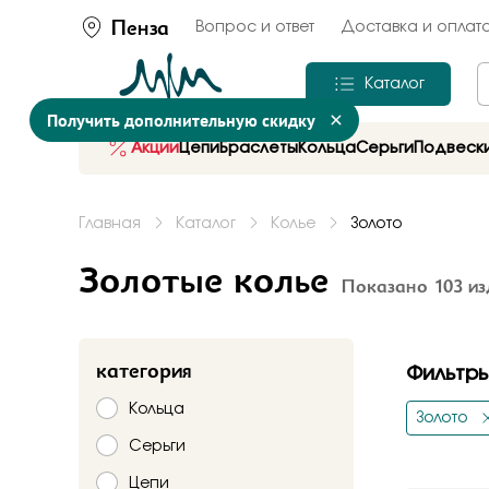
Пенза
Вопрос и ответ
Доставка и оплат
Каталог
Оформит
Получить дополнительную скидку
подкатего
Акции
Цепи
Браслеты
Кольца
Серьги
Подвеск
Анклет
Главная
Каталог
Колье
Золото
для кого
Для мужч
Золотые колье
Показано 103 из
Для женщ
Для детей
материал
категория
Фильтр
Контактн
Золото
Кольца
Серебро
Золото
Сталь
Серьги
Цепи