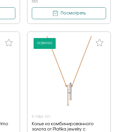
585
на обручальные
е драгоценные - 70%
Посмотреть
о -70%
 мед
бро -70%
бро -30%
е драгоценные - 70%
о -70%
НОВИНКА
бро -70%
9-1086-101
rimo
Колье из комбинированного
золота от Platika jewelry с