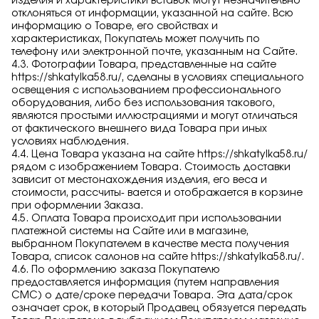
изделия и характеристики вставок могут незначительно
отклоняться от информации, указанной на сайте. Всю
информацию о Товаре, его свойствах и
характеристиках, Покупатель может получить по
телефону или электронной почте, указанным на Сайте.
4.3. Фотографии Товара, представленные на сайте
https://shkatylka58.ru/
, сделаны в условиях специального
освещения с использованием профессионального
оборудования, либо без использования такового,
являются простыми иллюстрациями и могут отличаться
от фактического внешнего вида Товара при иных
условиях наблюдения.
4.4. Цена Товара указана на сайте
https://shkatylka58.ru/
рядом с изображением Товара. Стоимость доставки
зависит от местонахождения изделия, его веса и
стоимости, рассчиты- вается и отображается в корзине
при оформлении Заказа.
4.5. Оплата Товара происходит при использовании
платежной системы на Сайте или в магазине,
выбранном Покупателем в качестве места получения
Товара, список салонов на сайте
https://shkatylka58.ru/
.
4.6. По оформлению заказа Покупателю
предоставляется информация (путем направления
СМС) о дате/сроке передачи Товара. Эта дата/срок
означает срок, в который Продавец обязуется передать