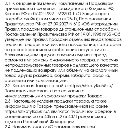
2.1. К отношениям между Покупателем и Продавцом
применяются положения Гражданского Кодекса РФ,
Закона РФ от 07.02.1992г. №2300-1 «О Защите прав
потребителей» (в том числе ст.26-1), Постановления
Правительства РФ от 27.09.2007 N 612 «Об утверждении
Правил продажи товаров дистанционным способом»,
Постановления Правительства РФ от 19.01.1998 №55 «Об
утверждении правил продажи отдельных видов товаров,
перечня товаров длительного пользования, на которые
не распространяется требование покупателя о
безвозмездном предоставлении ему на период
ремонта или замены аналогичного товара, и перечня
непродовольственных товаров надлежащего качества,
не подлежащих возврату или обмену на аналогичный
товар других размера, формы, габарита, фасона,
расцветки или комплектации».
2.2. Заказывая Товар на сайте
https://shkatylka58.ru/
Покупатель выражает свое согласие с
нижеизложенными условиями продажи Товара.
2.3. Настоящие условия продажи товара, а также
информация о Товаре, представленная на сайте
https://shkatylka58.ru/
, являются публичной офертой в
соответствии со ст.435 и п.2 ст.437 Гражданского
кодекса Российской Федерации.
2.4. Нажимая кнопку «Оформить заказ» при