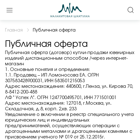
Войти или создать профиль
Оформить заказ на
Задать вопрос
Выберите город
продукцию
Главная
Публичная оферта
Публичная оферта
Пенза
Публичная оферта (договор) купли-продажи ювелирных
изделий дистанционным способом /через интернет-
Получить код
магазин
Контактные данные
1. Основные понятия и определения:
1.1. Продавец – ИП Ломоносова ЕА. ОГРН
Подтверждаю, что я ознакомлен и согласен с условиями
307583428900031, ИНН 583501215053
политики конфиденциальности
Адрес местонахождения: 440600, г.Пенза, ул. Кирова 70,
8-8412-200-488
ЛФ " Успех Л". ОГРН 1247700495701, ИНН 771501001
Адрес местонахождения: 127018, г.Москва, ул.
Складочная, д.8, корп. 2,кв. 233
Уведомление о включении в реестр специального учета
юридических лиц и индивидуальных
Подтверждаю, что я ознакомлен и согласен с условиями
предпринимателей, осуществляющих операции с
политики конфиденциальности
драгоценными металлами и драгоценными камнями с
присвоением учетного № 019 от 25.12.2015г.