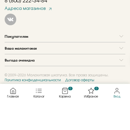
8 (800) 222-34-84
Адреса магазинов
Покупателям
Вопрос и ответ
Ваша малахитовая
Доставка и оплата
О нас
Как купить в кредит
Выгода очевидна
Где купить
Как оформить заказ
Программа лояльности
Отзывы
Акции
Новости
© 2009–2026 Малахитовая шкатулка. Все права защищены.
Политика конфиденциальности
Договор оферты
Обмен и скупка
Журнал
Подарочные сертификаты
0
0
Главная
Каталог
Корзина
Избраное
Вход
Created by
Каталог