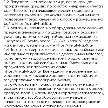
1.2. Покупатель – физическое лицо, использующее
Заказать
программные средства просмотра интернет-контента в
сети Интернет, принимающее условия настоящего
договора и выражающее желание купить для личного
пользования товар, сведения о котором размещены на
сайте
https://shkatylka58.ru/
1.3. Магазин – специально оборудованное помещение,
Подтверждаю, что я ознакомлен и согласен с условиями
предназначенное для продажи товаров и оказания
политики конфиденциальности
услуг покупателям, ювелирный магазин «Малахитовая
шкатулка» ИП Ломоносова Е.А., ЛФ " Успех Л". Адреса
магазинов указаны на сайте
https://shkatylka58.ru/
.
Отправить
1.4. Товар – ювелирные изделия и часы российского или
иностранного производства, из драгоценных металлов,
со вставками из драгоценных или полудрагоценных,
поделочных камней или без вставок, бижутерия и др.
предлагаемые к продаже на сайте
https://shkatylka58.ru/
. Все изделия, изготовленные из
драгоценных металлов и драгоценных камней, имеют
государственное пробирное клеймо,
опломбированный ярлык с указанием наименования
изделия и его изготовителя, вида драгоценного металла,
артикула, пробы, массы, вида и характеристики вставок,
в том числе способа обработки, изменившего
качественно- цветовые и стоимостные характеристики
драгоценного камня, а также цены изделия.