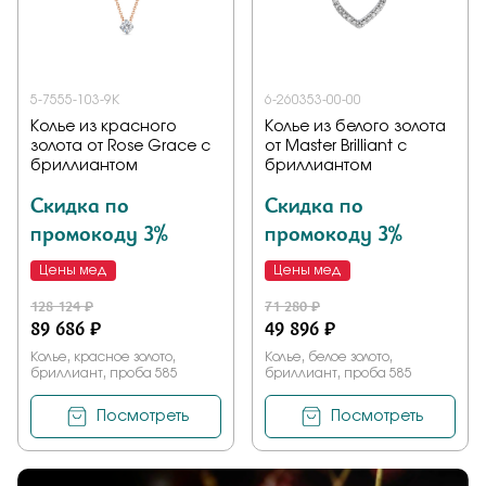
Заказать
5-7555-103-9К
6-260353-00-00
Колье из красного
Колье из белого золота
Подтверждаю, что я ознакомлен и согласен с условиями
золота от Rose Grace с
от Master Brilliant с
политики конфиденциальности
бриллиантом
бриллиантом
Скидка по
Скидка по
Отправить
промокоду 3%
промокоду 3%
Цены мед
Цены мед
128 124 ₽
71 280 ₽
89 686 ₽
49 896 ₽
Колье, красное золото,
Колье, белое золото,
бриллиант, проба 585
бриллиант, проба 585
Посмотреть
Посмотреть