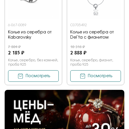
6-067-0089
С0705492
Колье из серебра от
Колье из серебра от
Kabarovsky
Del`ta с фианитом
7 804 ₽
10 316 ₽
2 185 ₽
2 888 ₽
Колье, серебро, без камней,
Колье, серебро, фианит,
проба 925
проба 925
Посмотреть
Посмотреть