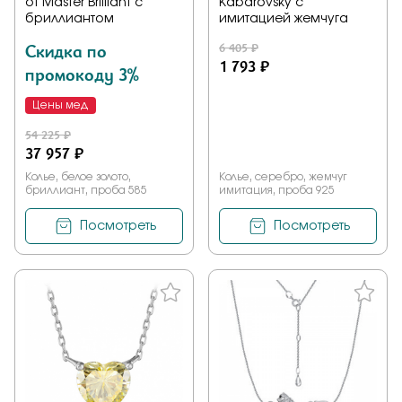
от Master Brilliant с
Kabarovsky с
бриллиантом
имитацией жемчуга
Скидка по
6 405 ₽
1 793 ₽
промокоду 3%
Цены мед
54 225 ₽
37 957 ₽
Колье, белое золото,
Колье, серебро, жемчуг
бриллиант, проба 585
имитация, проба 925
Посмотреть
Посмотреть