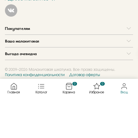
Покупателям
Вопрос и ответ
Ваша малахитовая
Доставка и оплата
О нас
Как купить в кредит
Выгода очевидна
Где купить
Как оформить заказ
Программа лояльности
Отзывы
Акции
Новости
© 2009–2026 Малахитовая шкатулка. Все права защищены.
Политика конфиденциальности
Договор оферты
Обмен и скупка
Журнал
Подарочные сертификаты
0
0
Главная
Каталог
Корзина
Избраное
Вход
Created by
Каталог
Смотреть всё