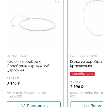
05145221493A
НХ22-1743Ю-3 0,80
Колье из серебра от
Колье из серебра от
Серебряные крылья Куб.
Красцветмет
цирконий
Серебро -30%
11 345 ₽
9 272 ₽
3 176 ₽
2 596 ₽
Колье, серебро, куб. цирконий,
Колье, серебро, без кам
проба 925
925
Посмотреть
Посмотре