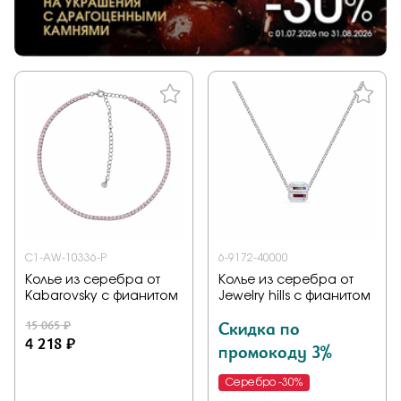
C1-AW-10336-P
6-9172-40000
Колье из серебра от
Колье из серебра от
Kabarovsky с фианитом
Jewelry hills с фианитом
15 065 ₽
Скидка по
4 218 ₽
промокоду 3%
Серебро -30%