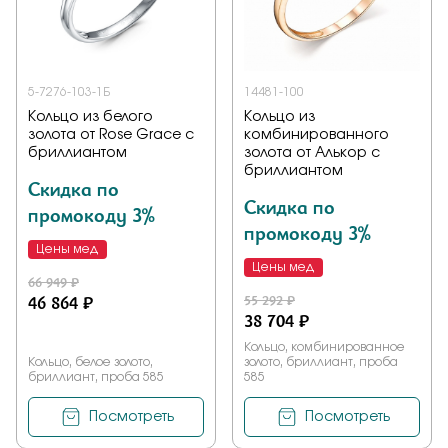
Заказать
5-7276-103-1Б
14481-100
Кольцо из белого
Кольцо из
Подтверждаю, что я ознакомлен и согласен с условиями
золота от Rose Grace с
комбинированного
политики конфиденциальности
бриллиантом
золота от Алькор с
бриллиантом
Скидка по
Отправить
Скидка по
промокоду 3%
промокоду 3%
Цены мед
Цены мед
66 949 ₽
46 864 ₽
55 292 ₽
38 704 ₽
Кольцо, комбинированное
Кольцо, белое золото,
золото, бриллиант, проба
бриллиант, проба 585
585
Посмотреть
Посмотреть