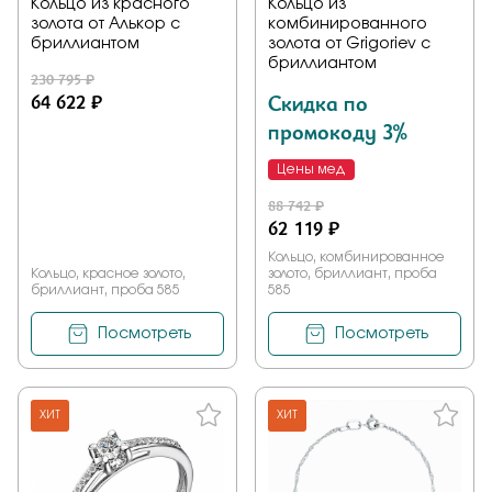
Кольцо из красного
Кольцо из
золота от Алькор с
комбинированного
бриллиантом
золота от Grigoriev с
бриллиантом
230 795 ₽
64 622 ₽
Скидка по
промокоду 3%
Цены мед
88 742 ₽
62 119 ₽
Кольцо, комбинированное
Кольцо, красное золото,
золото, бриллиант, проба
бриллиант, проба 585
585
Посмотреть
Посмотреть
ХИТ
ХИТ