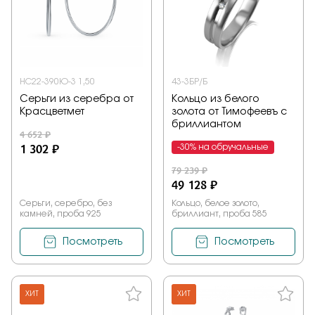
НС22-390Ю-3 1,50
43-3БР/Б
Серьги из серебра от
Кольцо из белого
Красцветмет
золота от Тимофеевъ с
бриллиантом
4 652 ₽
1 302 ₽
-30% на обручальные
79 239 ₽
49 128 ₽
Серьги, серебро, без
Кольцо, белое золото,
камней, проба 925
бриллиант, проба 585
Посмотреть
Посмотреть
ХИТ
ХИТ