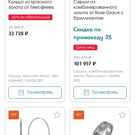
Кольцо из красного
Серьги из
золота от Тимофеевъ
комбинированного
золота от Rose Grace с
-30% на обручальные
бриллиантом
54 400 ₽
Скидка по
33 728 ₽
промокоду 3%
Цены мед
145 654 ₽
101 957 ₽
Серьги, комбинированное
Кольцо, красное золото, без
золото, бриллиант, проба
камней, проба 585
585
Посмотреть
Посмотреть
ХИТ
ХИТ