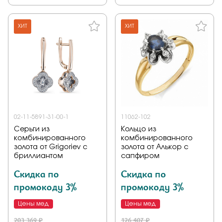
ХИТ
ХИТ
02-11-5891-31-00-1
11062-102
Серьги из
Кольцо из
комбинированного
комбинированного
золота от Grigoriev с
золота от Алькор с
бриллиантом
сапфиром
Скидка по
Скидка по
промокоду 3%
промокоду 3%
Цены мед
Цены мед
203 369 ₽
126 407 ₽