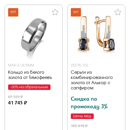
ХИТ
ХИТ
МАК-31/Б 5ММ
25378-102
Кольцо из белого
Серьги из
золота от Тимофеевъ
комбинированного
золота от Алькор с
-30% на обручальные
сапфиром
67 331 ₽
Скидка по
41 745 ₽
промокоду 3%
Цены мед
165 619 ₽