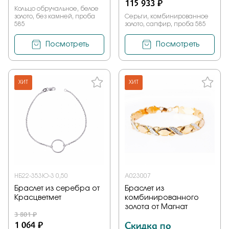
115 933 ₽
Кольцо обручальное, белое
золото, без камней, проба
Серьги, комбинированное
585
золото, сапфир, проба 585
Посмотреть
Посмотреть
ХИТ
ХИТ
НБ22-353Ю-3 0,50
А023007
Браслет из серебра от
Браслет из
Красцветмет
комбинированного
золота от Магнат
3 801 ₽
1 064 ₽
Скидка по