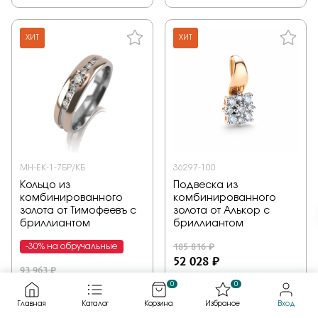
ХИТ
ХИТ
МН-ЕК-1-7БР/КБ
36297-100
Кольцо из
Подвеска из
комбинированного
комбинированного
золота от Тимофеевъ с
золота от Алькор с
бриллиантом
бриллиантом
185 816 ₽
-30% на обручальные
52 028 ₽
93 963 ₽
58 257 ₽
0
0
Кольцо, комбинированное
Подвеска,
Главная
Каталог
Корзина
Избраное
Вход
золото, бриллиант, проба
комбинированное золото,