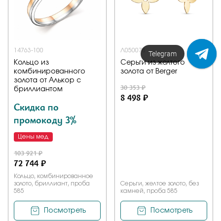
14763-100
Л050078
Напишите нам!
Кольцо из
Серьги из желтого
комбинированного
золота от Berger
золота от Алькор с
30 353 ₽
бриллиантом
8 498 ₽
Скидка по
промокоду 3%
Цены мед
103 921 ₽
72 744 ₽
Кольцо, комбинированное
золото, бриллиант, проба
Серьги, желтое золото, без
585
камней, проба 585
Посмотреть
Посмотреть