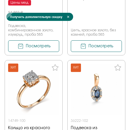
Цены мед
51 803 ₽
Получить дополнительную скидку
36 262 ₽
Подвеска,
комбинированное золото,
Цепь, красное золото, без
изумруд, проба 585
камней, проба 585
Посмотреть
Посмотреть
ХИТ
ХИТ
14749-100
36222-102
Кольцо из красного
Подвеска из