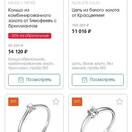
МН-ЕК-1-1БР/КБ
НЦ18-078-3 0,30
Кольцо из
Цепь из белого золота
комбинированного
от Красцветмет
золота от Тимофеевъ с
182 201 ₽
бриллиантом
51 016 ₽
-30% на обручальные
87 291 ₽
54 120 ₽
Кольцо обручальное,
комбинированное золото,
Цепь, белое золото, без
бриллиант, проба 585
камней, проба 585
Посмотреть
Посмотреть
ХИТ
ХИТ