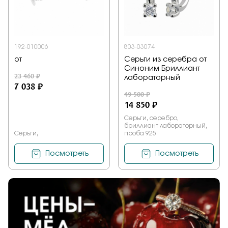
Заказать
192-010006
803-03074
от
Серьги из серебра от
Подтверждаю, что я ознакомлен и согласен с условиями
Синоним Бриллиант
политики конфиденциальности
23 460 ₽
лабораторный
7 038 ₽
49 500 ₽
Отправить
14 850 ₽
Серьги, серебро,
бриллиант лабораторный,
Серьги,
проба 925
Посмотреть
Посмотреть