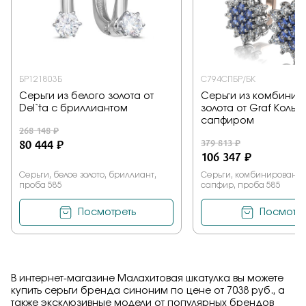
БР121803Б
С794СПБР/БК
Серьги из белого золота от
Серьги из комбинир
Del`ta с бриллиантом
золота от Graf Кольц
сапфиром
268 148 ₽
80 444 ₽
379 813 ₽
106 347 ₽
Серьги, белое золото, бриллиант,
Серьги, комбинированное
проба 585
сапфир, проба 585
Посмотреть
Посмотре
В интернет-магазине Малахитовая шкатулка вы можете
купить серьги бренда синоним по цене от 7038 руб., а
также эксклюзивные модели от популярных брендов