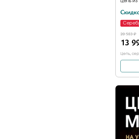
Цепь из
Скидк
Сереб
20 583 ₽
13 9
Цепь, сер