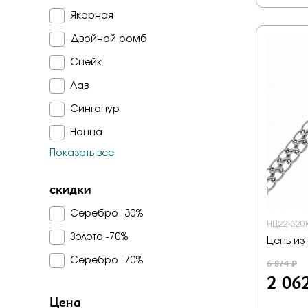
Якорная
Двойной ромб
Снейк
Лав
Сингапур
Нонна
Показать все
Фигаро
Фантазийное
скидки
Бисмарк
Серебро -30%
НЦ22-320
Панцирное
Золото -70%
Цепь из
Царь
Серебро -70%
6 874 ₽
Веревка
2 06
Перлина
Цена