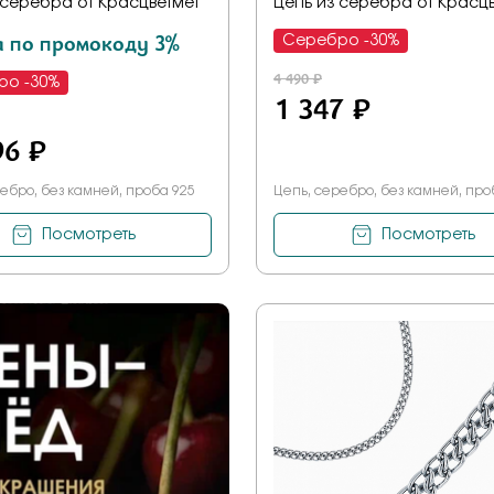
 серебра от Красцветмет
Цепь из серебра от Красц
а по промокоду 3%
Серебро -30%
4 490 ₽
ро -30%
1 347 ₽
96 ₽
ебро, без камней, проба 925
Цепь, серебро, без камней, про
Посмотреть
Посмотреть