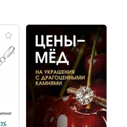
ал
tones
a
енциальности
liano
дерн
ace
ills
v
ezioso
or you
ветмет
mith
 3%