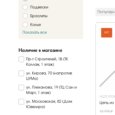
цвет мета
Подвески
Красное
Популяр
Комбинир
Браслеты
Белое
Колье
Подтверждаю,
Желтое
Красно-б
Показать все
ХИТ
Брошь
Бело-желт
Заказать
Часы
Наличие в магазине
Шнурки
Пр-т Строителей, 1В (ТК
Прочее
Коллаж, 1 этаж)
Пирсинг
ул. Кирова, 70 (напротив
ЦУМа)
ул. Плеханова, 19 (ТЦ Сан и
Март, 1 этаж)
НЦ22-053Ю
ул. Московская, 82 (Дом
Цепь из
Ювелира)
13 776 ₽