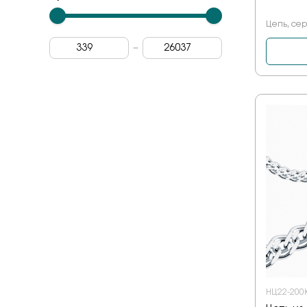
Колос
Цепь, сер
Тройной ромб
НЦ22-200