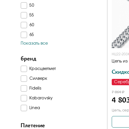
Бело-желт
50
55
60
65
Показать все
70
НЦ22-203
бренд
Цепь из
Красцветмет
Скидк
Силверк
Сереб
Fidelis
7 064 ₽
4 80
Kabarovsky
Linea
Цепь, сер
Плетение