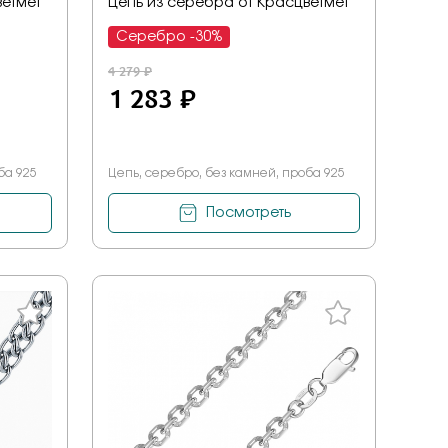
ветмет
Цепь из серебра от Красцветмет
Серебро -30%
4 279 ₽
1 283 ₽
ба 925
Цепь, серебро, без камней, проба 925
Посмотреть