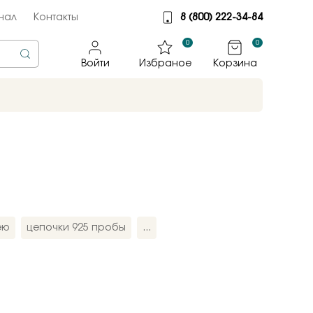
нал
Контакты
8 (800) 222-34-84
0
0
Войти
Избраное
Корзина
rine
тмет
illiant
jewelry
ею
цепочки 925 пробы
...
яные крылья
к
ные традиции
sky