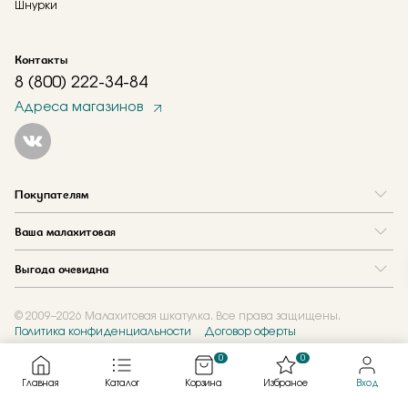
Шнурки
Контакты
8 (800) 222-34-84
Адреса магазинов
Покупателям
Вопрос и ответ
Ваша малахитовая
Доставка и оплата
О нас
Как купить в кредит
Выгода очевидна
Где купить
Как оформить заказ
Программа лояльности
Отзывы
Акции
Новости
© 2009–2026 Малахитовая шкатулка. Все права защищены.
Политика конфиденциальности
Договор оферты
Обмен и скупка
Журнал
Подарочные сертификаты
0
0
Главная
Каталог
Корзина
Избраное
Вход
Created by