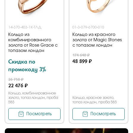
Заказать
14-370-403-1К-ТЛД
01-3-079-6700-010
Кольцо из
Кольцо из красного
Подтверждаю, что я ознакомлен и согласен с условиями
комбинированного
золота от Magic Stones
политики конфиденциальности
золота от Rose Grace с
с топазом лондон
топазом лондон
174 640 ₽
Отправить
Скидка по
48 899 ₽
промокоду 3%
26 758 ₽
22 476 ₽
Кольцо, комбинированное
золото, топаз лондон, проба
Кольцо, красное золото,
585
топаз лондон, проба 585
Посмотреть
Посмотреть