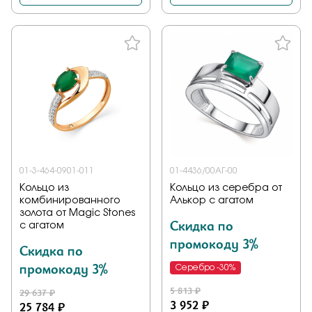
01-3-464-0901-011
01-4436/00АГ-00
Кольцо из
Кольцо из серебра от
комбинированного
Алькор с агатом
золота от Magic Stones
Скидка по
с агатом
промокоду 3%
Скидка по
промокоду 3%
Серебро -30%
5 813 ₽
29 637 ₽
3 952 ₽
25 784 ₽