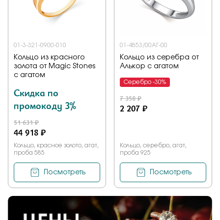
Заказать
01-3-321-0900-010
01-4853/00АГ-00
Кольцо из красного
Кольцо из серебра от
Подтверждаю, что я ознакомлен и согласен с условиями
золота от Magic Stones
Алькор с агатом
политики конфиденциальности
с агатом
Серебро -30%
Скидка по
Отправить
7 358 ₽
промокоду 3%
2 207 ₽
51 631 ₽
44 918 ₽
Кольцо, красное золото, агат,
Кольцо, серебро, агат,
проба 585
проба 925
Посмотреть
Посмотреть