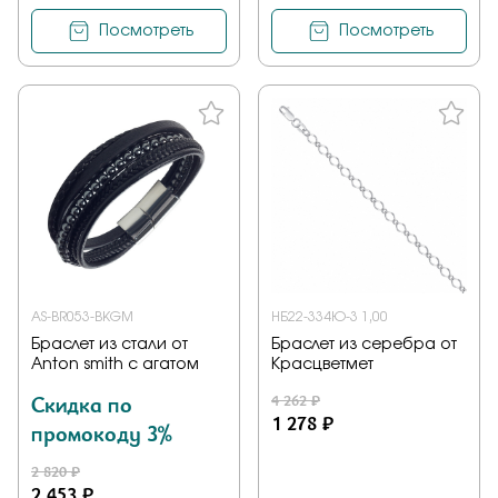
Посмотреть
Посмотреть
AS-BR053-BKGM
НБ22-334Ю-3 1,00
Браслет из стали от
Браслет из серебра от
Anton smith с агатом
Красцветмет
Скидка по
4 262 ₽
1 278 ₽
промокоду 3%
2 820 ₽
2 453 ₽