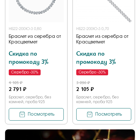
Заказать
НБ22-200Ю-3 0,80
НБ22-200Ю-3 0,70
Браслет из серебра от
Браслет из серебра от
Подтверждаю, что я ознакомлен и согласен с условиями
Красцветмет
Красцветмет
политики конфиденциальности
Скидка по
Скидка по
промокоду 3%
промокоду 3%
Отправить
Серебро -30%
Серебро -30%
4 105 ₽
3 096 ₽
2 791 ₽
2 105 ₽
Браслет, серебро, без
Браслет, серебро, без
камней, проба 925
камней, проба 925
Посмотреть
Посмотреть