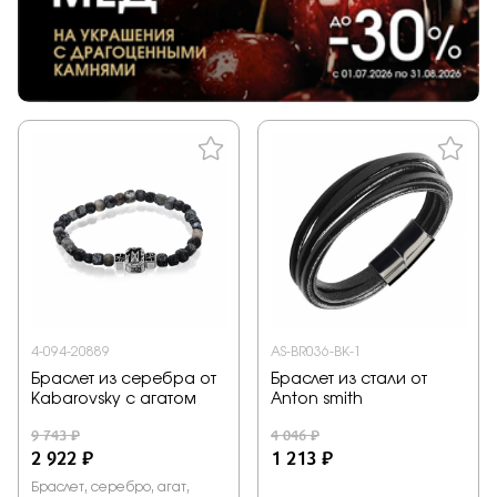
4-094-20889
AS-BR036-BK-1
Браслет из серебра от
Браслет из стали от
Kabarovsky с агатом
Anton smith
9 743 ₽
4 046 ₽
2 922 ₽
1 213 ₽
Браслет, серебро, агат,