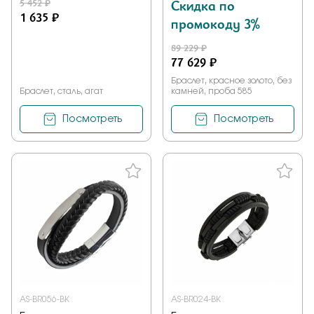
5 452 ₽
Скидка по
1 635 ₽
промокоду 3%
89 229 ₽
77 629 ₽
Браслет, красное золото, без
Браслет, сталь, агат
камней, проба 585
Посмотреть
Посмотреть
AS-BR056-BK
AS-BR024-BK