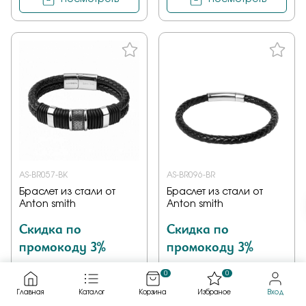
AS-BR057-BK
AS-BR096-BR
Браслет из стали от
Браслет из стали от
Anton smith
Anton smith
Скидка по
Скидка по
промокоду 3%
промокоду 3%
2 820 ₽
1 528 ₽
0
0
2 453 ₽
1 329 ₽
Главная
Каталог
Корзина
Избраное
Вход
Браслет, сталь, без камней
Браслет, сталь, без камней