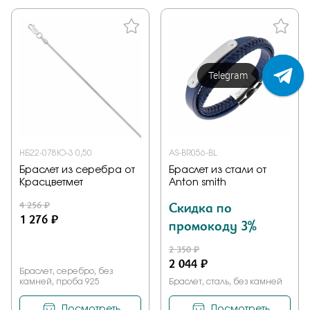
Напишите нам!
НБ22-078Ю-3 0,50
AS-BR056-BL
Браслет из серебра от
Браслет из стали от
Красцветмет
Anton smith
4 256 ₽
Скидка по
1 276 ₽
промокоду 3%
2 350 ₽
2 044 ₽
Браслет, серебро, без
камней, проба 925
Браслет, сталь, без камней
Посмотреть
Посмотреть