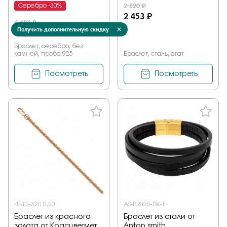
2 820 ₽
Серебро -30%
2 453 ₽
6 481 ₽
Получить дополнительную скидку
4 407 ₽
Браслет, серебро, без
камней, проба 925
Браслет, сталь, агат
Посмотреть
Посмотреть
НБ12-320 0,50
AS-BR055-BK-1
Браслет из красного
Браслет из стали от
золота от Красцветмет
Anton smith