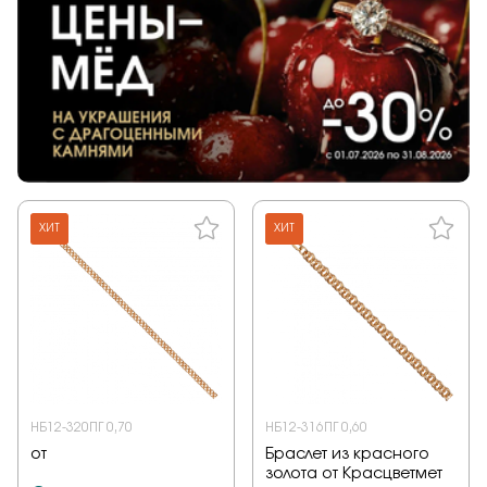
ХИТ
ХИТ
НБ12-320ПГ 0,70
НБ12-316ПГ 0,60
от
Браслет из красного
золота от Красцветмет