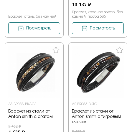
18 135 ₽
Браслет, красное золото, без
Браслет, сталь, без камней
камней, проба 585
Посмотреть
Посмотреть
AS-BR053-BKAG1
AS-BR053-BKTG
Браслет из стали от
Браслет из стали от
Anton smith с агатом
Anton smith с тигровым
глазом
5 452 ₽
5 452 ₽