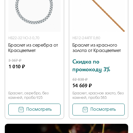
НБ22-321Ю-3 0,70
НБ12-244ПГ 0,80
Браслет из серебра от
Браслет из красного
Красцветмет
золота от Красцветмет
3 367 ₽
Скидка по
1 010 ₽
промокоду 3%
62 838 ₽
54 669 ₽
Браслет, серебро, без
Браслет, красное золото, без
камней, проба 925
камней, проба 585
Посмотреть
Посмотреть