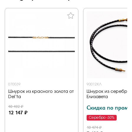
070039
90012КЛ
Шнурок из красного золота от
Шнурок из серебра 
Del`ta
Елизавета
40 492 ₽
Скидка по промо
12 147 ₽
Серебро -30%
10 474 ₽