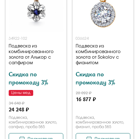
Заказать
34922-102
036624
Подтверждаю, что я ознакомлен и согласен с условиями
политики конфиденциальности
Подвеска из
Подвеска из
комбинированного
комбинированного
золота от Алькор с
золота от Sokolov с
Отправить
сапфиром
фианитом
Скидка по
Скидка по
промокоду 3%
промокоду 3%
20 092 ₽
Цены мед
16 877 ₽
34 640 ₽
24 248 ₽
Подвеска,
Подвеска,
комбинированное золото,
комбинированное золото,
сапфир, проба 585
фианит, проба 585