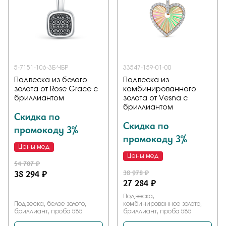
5-7151-106-3Б-ЧБР
33547-159-01-00
Подвеска из белого
Подвеска из
золота от Rose Grace с
комбинированного
бриллиантом
золота от Vesna с
бриллиантом
Скидка по
Скидка по
промокоду 3%
промокоду 3%
Цены мед
Цены мед
54 707 ₽
38 294 ₽
38 978 ₽
27 284 ₽
Подвеска,
Подвеска, белое золото,
комбинированное золото,
бриллиант, проба 585
бриллиант, проба 585