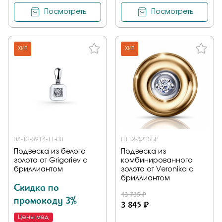
Посмотреть
Посмотреть
ХИТ
ХИТ
03-12-5914-11-00
П112-3225БР
Подвеска из белого
Подвеска из
золота от Grigoriev с
комбинированного
бриллиантом
золота от Veronika с
бриллиантом
Скидка по
13 735 ₽
промокоду 3%
3 845 ₽
Цены мед