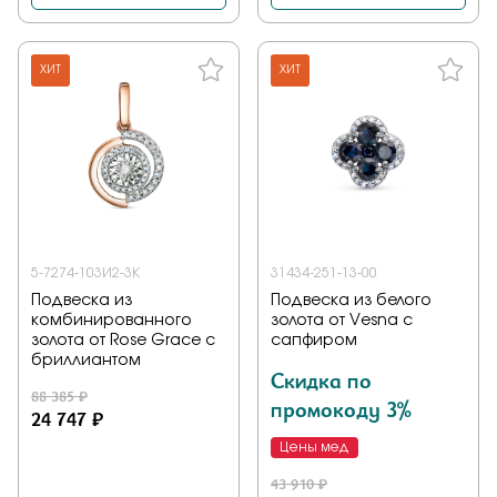
ХИТ
ХИТ
5-7274-103И2-3К
31434-251-13-00
Подвеска из
Подвеска из белого
комбинированного
золота от Vesna с
золота от Rose Grace с
сапфиром
бриллиантом
Скидка по
88 385 ₽
промокоду 3%
24 747 ₽
Цены мед
43 910 ₽