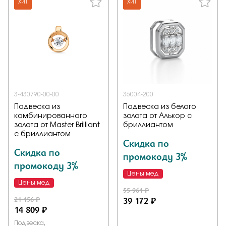
ХИТ
ХИТ
3-430790-00-00
36004-200
Подвеска из
Подвеска из белого
комбинированного
золота от Алькор с
золота от Master Brilliant
бриллиантом
с бриллиантом
Скидка по
Скидка по
промокоду 3%
промокоду 3%
Цены мед
Цены мед
55 961 ₽
21 156 ₽
39 172 ₽
14 809 ₽
Подвеска,