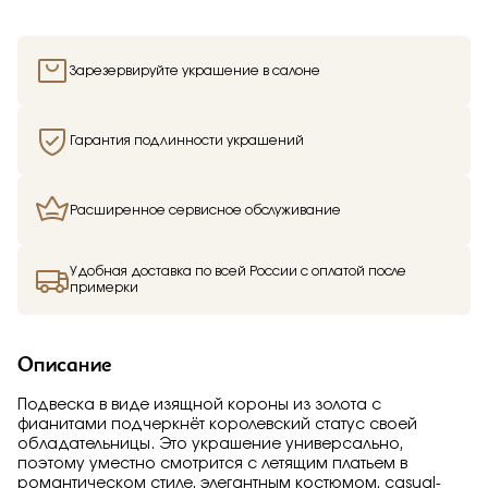
Отправить
Подтверждаю, что я ознакомлен и согласен с условиями
Зарезервируйте украшение в салоне
Добавьте фото
политики конфиденциальности
Гарантия подлинности украшений
Расширенное сервисное обслуживание
Подтверждаю, что я ознакомлен и согласен с условиями
политики конфиденциальности
Здравствуйте,
имя получателя
Удобная доставка по всей России с оплатой после
примерки
Отправить
Мы узнали, что
имя отправителя
Мечтает о таком подарке —
Подвеска
из
Малахитовой шкатулки и решили вам
Описание
намекнуть об этом.
Подвеска в виде изящной короны из золота с
фианитами подчеркнёт королевский статус своей
обладательницы. Это украшение универсально,
поэтому уместно смотрится с летящим платьем в
романтическом стиле, элегантным костюмом, casual-