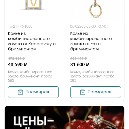
Заказать
16-21773-1000
06-02265-05-001-07-01
Колье из
Колье из
Подтверждаю, что я ознакомлен и согласен с условиями
комбинированного
комбинированного
политики конфиденциальности
золота от Kabarovsky с
золота от Era с
бриллиантом
бриллиантом
Отправить
173 536 ₽
291 432 ₽
48 590 ₽
81 600 ₽
Колье, комбинированное
Колье, комбинированное
золото, бриллиант, проба
золото, бриллиант, проба
585
585
Посмотреть
Посмотреть