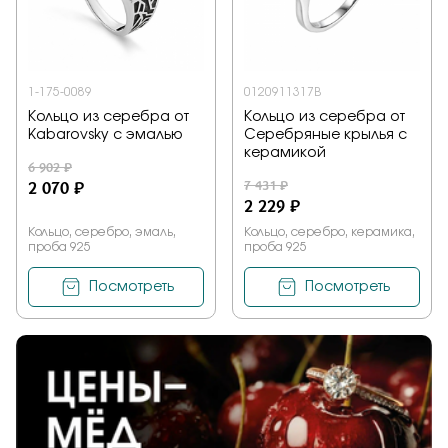
Заказать
1-175-0089
0120911317B
Кольцо из серебра от
Кольцо из серебра от
Подтверждаю, что я ознакомлен и согласен с условиями
Kabarovsky с эмалью
Серебряные крылья с
политики конфиденциальности
керамикой
6 902 ₽
2 070 ₽
7 431 ₽
Отправить
2 229 ₽
Кольцо, серебро, эмаль,
Кольцо, серебро, керамика,
проба 925
проба 925
Посмотреть
Посмотреть