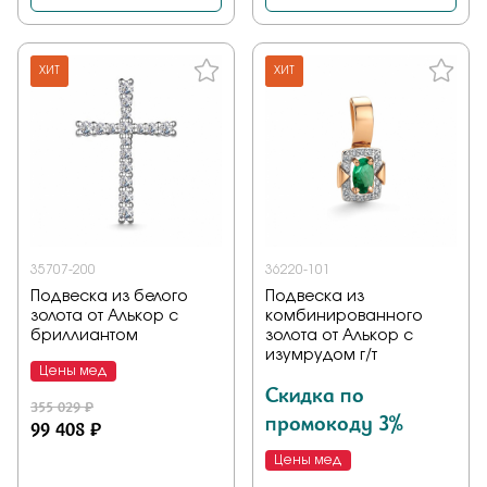
ХИТ
ХИТ
35707-200
36220-101
Подвеска из белого
Подвеска из
золота от Алькор с
комбинированного
бриллиантом
золота от Алькор с
изумрудом г/т
Цены мед
Скидка по
355 029 ₽
промокоду 3%
99 408 ₽
Цены мед