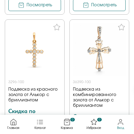
Посмотреть
Посмотреть
3296-100
36390-100
Подвеска из красного
Подвеска из
золота от Алькор с
комбинированного
бриллиантом
золота от Алькор с
бриллиантом
Скидка по
Скидка по
промокоду 3%
0
0
промокоду 3%
Главная
Каталог
Корзина
Избраное
Вход
Цены мед