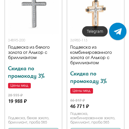
Напишите нам!
34895-200
36980-113
Подвеска из белого
Подвеска из
золота от Алькор с
комбинированного
бриллиантом
золота от Алькор с
бриллиантом
Скидка по
Скидка по
промокоду 3%
промокоду 3%
Цены мед
Цены мед
28 555 ₽
19 988 ₽
66 817 ₽
46 771 ₽
Подвеска,
Подвеска, белое золото,
комбинированное золото,
бриллиант, проба 585
бриллиант, проба 585