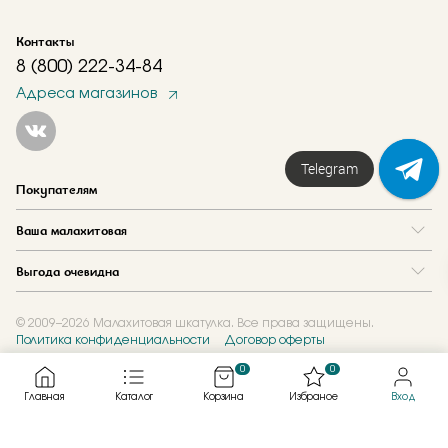
Контакты
8 (800) 222-34-84
Адреса магазинов
Telegram
Покупателям
Вопрос и ответ
Ваша малахитовая
Доставка и оплата
О нас
Как купить в кредит
Выгода очевидна
Где купить
Как оформить заказ
Программа лояльности
Отзывы
Акции
Новости
© 2009–2026 Малахитовая шкатулка. Все права защищены.
Политика конфиденциальности
Договор оферты
Обмен и скупка
Журнал
Подарочные сертификаты
0
0
Главная
Каталог
Корзина
Избраное
Вход
Created by