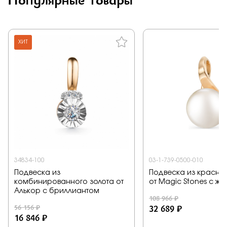
ХИТ
34834-100
03-1-739-0500-010
Подвеска из
Подвеска из красног
комбинированного золота от
от Magic Stones с ж
Алькор с бриллиантом
108 966 ₽
56 156 ₽
32 689 ₽
16 846 ₽