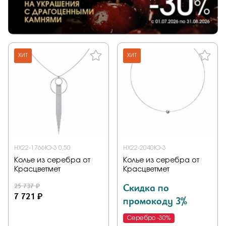
ХИТ
ХИТ
НХ22-1766Ю-3 0,50
НХ22-2040Ю-3
Колье из серебра от
Колье из серебра от
Красцветмет
Красцветмет
25 737 ₽
Скидка по
7 721 ₽
промокоду 3%
Серебро -30%