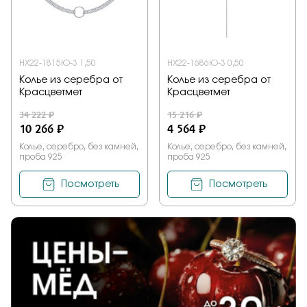
Заказать
НХ22-1815Ю-3 1,50
НХ22-1686Ю-3 0,50
Колье из серебра от
Колье из серебра от
Подтверждаю, что я ознакомлен и согласен с условиями
Красцветмет
Красцветмет
политики конфиденциальности
34 222 ₽
15 216 ₽
10 266 ₽
4 564 ₽
Отправить
Колье, серебро, без камней,
Колье, серебро, без камней,
проба 925
проба 925
Посмотреть
Посмотреть