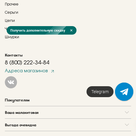
Прочее
Серьги
Цепи
Часы
Получить дополнительную скидку
Шнурки
Контакты
8 (800) 222-34-84
Адреса магазинов
Telegram
Покупателям
Вопрос и ответ
Ваша малахитовая
Доставка и оплата
О нас
Как купить в кредит
Выгода очевидна
Где купить
Как оформить заказ
Программа лояльности
Отзывы