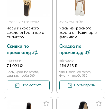
Заказать
44330.106 "НЕЖНОСТЬ"
48836.324 "КЕЙТ"
Часы из красного
Часы из красного
Подтверждаю, что я ознакомлен и согласен с условиями
золота от Платинор с
золота от Платинор с
политики конфиденциальности
фианитом
фианитом
Скидка по
Скидка по
Отправить
промокоду 3%
промокоду 3%
122 572 ₽
266 920 ₽
71 091 ₽
154 813 ₽
Часы, красное золото,
Часы, красное золото,
фианит, проба 585
фианит, проба 585
Посмотреть
Посмотреть