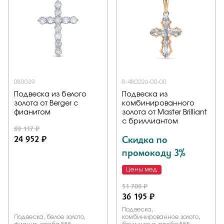
080039
8-480226-00-00
Подвеска из белого
Подвеска из
золота от Berger с
комбинированного
фианитом
золота от Master Brilliant
с бриллиантом
89 117 ₽
24 952 ₽
Скидка по
промокоду 3%
Цены мед
51 708 ₽
36 195 ₽
Подвеска,
Подвеска, белое золото,
комбинированное золото,