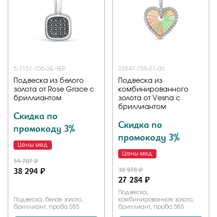
5-7151-106-3Б-ЧБР
33547-159-01-00
Подвеска из белого
Подвеска из
золота от Rose Grace с
комбинированного
бриллиантом
золота от Vesna с
бриллиантом
Скидка по
Скидка по
промокоду 3%
промокоду 3%
Цены мед
Цены мед
54 707 ₽
38 294 ₽
38 978 ₽
27 284 ₽
Подвеска,
Подвеска, белое золото,
комбинированное золото,
бриллиант, проба 585
бриллиант, проба 585