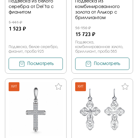
Подвеска из белого
Подвеска из
серебра от Del`ta с
комбинированного
фианитом
золота от Алькор с
бриллиантом
5 441 ₽
1 523 ₽
56 156 ₽
15 723 ₽
Подвеска,
Подвеска, белое серебро,
комбинированное золото,
фианит, проба 925
бриллиант, проба 585
Посмотреть
Посмотреть
ХИТ
ХИТ