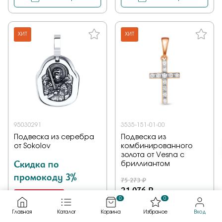
ХИТ
ХИТ
95030291
3535-151-01-00
Подвеска из серебра
Подвеска из
от Sokolov
комбинированного
золота от Vesna с
Скидка по
бриллиантом
промокоду 3%
75 273 ₽
21 076 ₽
Серебро -30%
0
0
5 895 ₽
Главная
Каталог
Корзина
Избраное
Вход
4 008 ₽