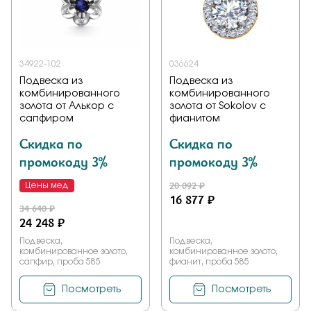
Заказать
34922-102
036624
Подвеска из
Подвеска из
Подтверждаю, что я ознакомлен и согласен с условиями
комбинированного
комбинированного
политики конфиденциальности
золота от Алькор с
золота от Sokolov с
сапфиром
фианитом
Отправить
Скидка по
Скидка по
промокоду 3%
промокоду 3%
20 092 ₽
Цены мед
16 877 ₽
34 640 ₽
24 248 ₽
Подвеска,
Подвеска,
комбинированное золото,
комбинированное золото,
сапфир, проба 585
фианит, проба 585
Посмотреть
Посмотреть