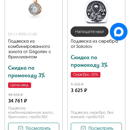
Напишите нам!
03-11-5905-31-00
95030286
Подвеска из
Подвеска из серебра
комбинированного
от Sokolov
золота от Grigoriev с
Скидка по
бриллиантом
промокоду 3%
Скидка по
промокоду 3%
Серебро -30%
5 332 ₽
Цены мед
3 625 ₽
49 659 ₽
34 761 ₽
Подвеска,
комбинированное золото,
Подвеска, серебро, без
бриллиант, проба 585
камней, проба 925
Посмотреть
Посмотреть