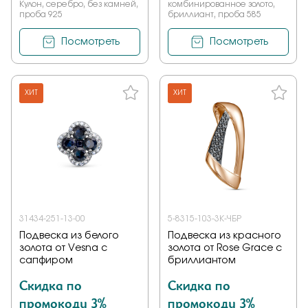
Кулон, серебро, без камней,
комбинированное золото,
проба 925
бриллиант, проба 585
Посмотреть
Посмотреть
ХИТ
ХИТ
31434-251-13-00
5-8315-103-3К-ЧБР
Подвеска из белого
Подвеска из красного
золота от Vesna с
золота от Rose Grace с
сапфиром
бриллиантом
Скидка по
Скидка по
промокоду 3%
промокоду 3%