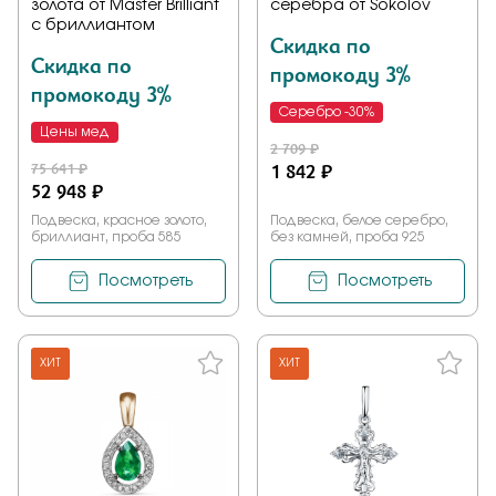
золота от Master Brilliant
серебра от Sokolov
с бриллиантом
Скидка по
Скидка по
промокоду 3%
промокоду 3%
Серебро -30%
Цены мед
2 709 ₽
75 641 ₽
1 842 ₽
52 948 ₽
Подвеска, красное золото,
Подвеска, белое серебро,
бриллиант, проба 585
без камней, проба 925
Посмотреть
Посмотреть
ХИТ
ХИТ