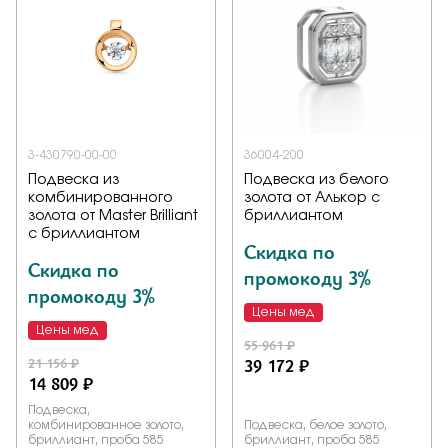
3-430790-00-00
36004-200
Подвеска из
Подвеска из белого
комбинированного
золота от Алькор с
золота от Master Brilliant
бриллиантом
с бриллиантом
Скидка по
Скидка по
промокоду 3%
промокоду 3%
Цены мед
Цены мед
55 961 ₽
21 156 ₽
39 172 ₽
14 809 ₽
Подвеска,
комбинированное золото,
Подвеска, белое золото,
бриллиант, проба 585
бриллиант, проба 585