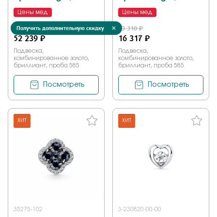
Цены мед
Цены мед
74 628 ₽
23 310 ₽
Получить дополнительную скидку
52 239 ₽
16 317 ₽
Подвеска,
Подвеска,
комбинированное золото,
комбинированное золото,
бриллиант, проба 585
бриллиант, проба 585
Посмотреть
Посмотреть
ХИТ
ХИТ
35275-102
3-230820-00-00