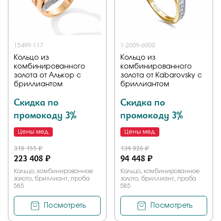
Заказать
15499-117
1-2609-6000
Кольцо из
Кольцо из
Подтверждаю, что я ознакомлен и согласен с условиями
комбинированного
комбинированного
политики конфиденциальности
золота от Алькор с
золота от Kabarovsky с
бриллиантом
бриллиантом
Отправить
Скидка по
Скидка по
промокоду 3%
промокоду 3%
Цены мед
Цены мед
319 155 ₽
134 926 ₽
223 408 ₽
94 448 ₽
Кольцо, комбинированное
Кольцо, комбинированное
золото, бриллиант, проба
золото, бриллиант, проба
585
585
Посмотреть
Посмотреть