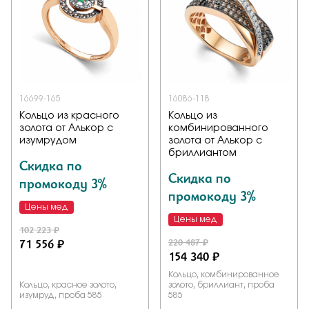
16699-165
16086-118
Кольцо из красного
Кольцо из
золота от Алькор с
комбинированного
изумрудом
золота от Алькор с
бриллиантом
Скидка по
Скидка по
промокоду 3%
промокоду 3%
Цены мед
Цены мед
102 223 ₽
71 556 ₽
220 487 ₽
154 340 ₽
Кольцо, комбинированное
Кольцо, красное золото,
золото, бриллиант, проба
изумруд, проба 585
585