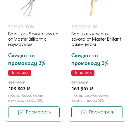
Заказать
7-270401-00-56
7-370359-01-55
Брошь из белого золота
Брошь из желтого
Подтверждаю, что я ознакомлен и согласен с условиями
от Master Brilliant с
золота от Master Brilliant
политики конфиденциальности
изумрудом
с жемчугом
Скидка по
Скидка по
Отправить
промокоду 3%
промокоду 3%
Цены мед
Цены мед
155 490 ₽
234 236 ₽
108 843 ₽
163 965 ₽
Брошь, белое золото,
Брошь, желтое золото,
изумруд, проба 585
жемчуг, проба 585
Посмотреть
Посмотреть