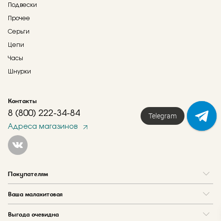
Подвески
Прочее
Серьги
Цепи
Часы
Шнурки
Контакты
8 (800) 222-34-84
Telegram
Адреса магазинов
Покупателям
Вопрос и ответ
Ваша малахитовая
Доставка и оплата
О нас
Как купить в кредит
Выгода очевидна
Где купить
Как оформить заказ