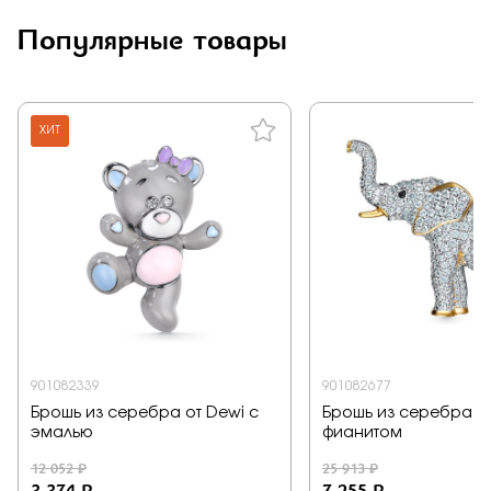
Популярные товары
ХИТ
901082339
901082677
Брошь из серебра от Dewi с
Брошь из серебра от
эмалью
фианитом
12 052 ₽
25 913 ₽
3 374 ₽
7 255 ₽