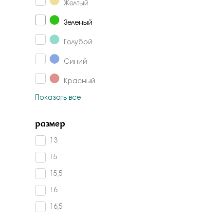
Желтый
Аметист
Зеленый
Сапфир корунд
Изумруд г/т
Голубой
Изумруд корунд
Синий
Авантюрин
Красный
Гранат
Показать все
Коричневый
Раух-топаз
размер
Белый
Агат
Черный
13
Малахит
15
Алпанит
Фиолетовый
15,5
Жемчуг
Розовый
16
Горный хрусталь
Шампань
16,5
Жемчуг имитация
Коньячный