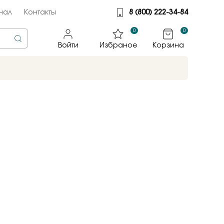
нал
Контакты
8 (800) 222-34-84
0
0
Войти
Избраное
Корзина
rine
тмет
illiant
jewelry
яные крылья
к
ные традиции
sky