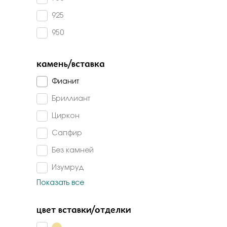
Бело-желт
925
950
камень/вставка
Фианит
Бриллиант
Циркон
Сапфир
Без камней
Изумруд
Показать все
Топаз лондон
Топаз
цвет вставки/отделки
Сапфир г/т