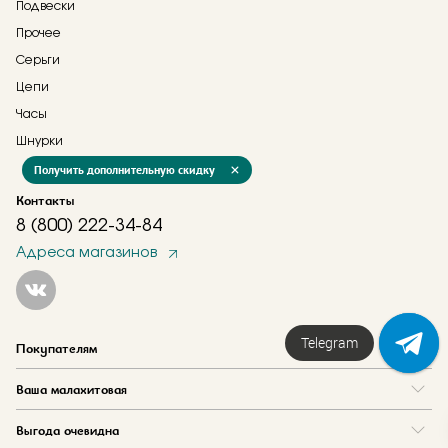
Подвески
Прочее
Серьги
Цепи
Часы
Шнурки
Получить дополнительную скидку
Контакты
8 (800) 222-34-84
Адреса магазинов
Telegram
Покупателям
Вопрос и ответ
Ваша малахитовая
Доставка и оплата
О нас
Как купить в кредит
Выгода очевидна
Где купить
Как оформить заказ