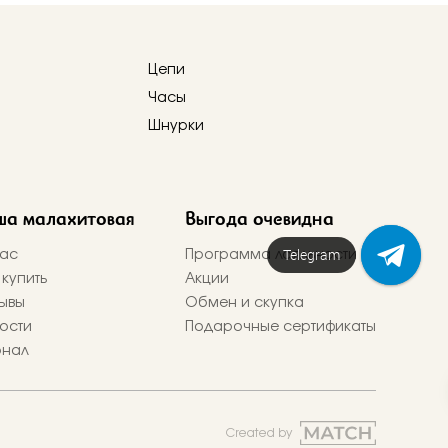
Цепи
Часы
Шнурки
ша малахитовая
Выгода очевидна
Telegram
ас
Программа лояльности
 купить
Акции
ывы
Обмен и скупка
ости
Подарочные сертификаты
рнал
Created by