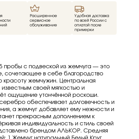
ие
ия
Расширенное
Удобная доставка
ности
сервисное
по всей России с
ний
обслуживание
оплатой после
ед
примерки
о -30%
драгоценные -
-70%
о -70%
5 пробы с подвеской из жемчуга — это
е, сочетающее в себе благородство
 красоту жемчужин. Центральная
 известным своей мягкостью и
р
р
arine
arine
arine
аёт ощущение утончённой роскоши.
р
р
р
серебро обеспечивает долговечность и
Brilliant
ветмет
ия, а жемчуг добавляет ему нежности и
a jewelry
т
т
вета
ветмет
станет прекрасным дополнением к
ov
Brilliant
Brilliant
ветмет
т
ркивая индивидуальность и стиль своей
ovsky
a jewelry
a jewelry
Brilliant
едставлено брендом АЛЬКОР. Средняя
ur
бряные крылья
бряные крылья
т
a jewelry
й: 1 Жемчуг натуральный Белый Круг