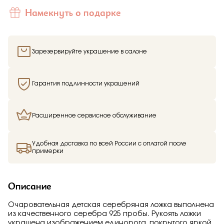
Отправить
Намекнуть о подарке
Подтверждаю, что я ознакомлен и согласен с условиями
политики конфиденциальности
Зарезервируйте украшение в салоне
Гарантия подлинности украшений
Расширенное сервисное обслуживание
Здравствуйте,
имя получателя
Мы узнали, что
имя отправителя
Удобная доставка по всей России с оплатой после
Мечтает о таком подарке —
примерки
Ложка детская
"DODO"
из Малахитовой шкатулки и решили
вам намекнуть об этом.
Описание
Очаровательная детская серебряная ложка выполнена
из качественного серебра 925 пробы. Рукоять ложки
украшена изображением единорога, покрытого яркой