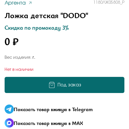
Аргента
1180ЛЖ05808_Р
Заказать
Понятно
Ложка детская "DODO"
Скидка по промокоду 3%
0 ₽
Подтверждаю, что я ознакомлен и согласен с условиями
политики конфиденциальности
Добавьте фото
Отправить
Вес изделия:
г.
Отправить
Нет в наличии
Подтверждаю, что я ознакомлен и согласен с условиями
политики конфиденциальности
Под заказ
Подтверждаю, что я ознакомлен и согласен с условиями
политики конфиденциальности
Показать товар вживую в Telegram
Отправить
Показать товар вживую в MAX