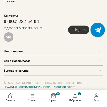
Шнурки
Контакты
8 (800) 222-34-84
Адреса магазинов
Telegram
Покупателям
Вопрос и ответ
Ваша малахитовая
Доставка и оплата
О нас
Как купить в кредит
Выгода очевидна
Где купить
Как оформить заказ
Программа лояльности
Отзывы
Акции
Новости
© 2009–2026 Малахитовая шкатулка. Все права защищены.
Политика конфиденциальности
Договор оферты
Обмен и скупка
Журнал
Подарочные сертификаты
0
0
Главная
Каталог
Корзина
Избраное
Вход
Created by