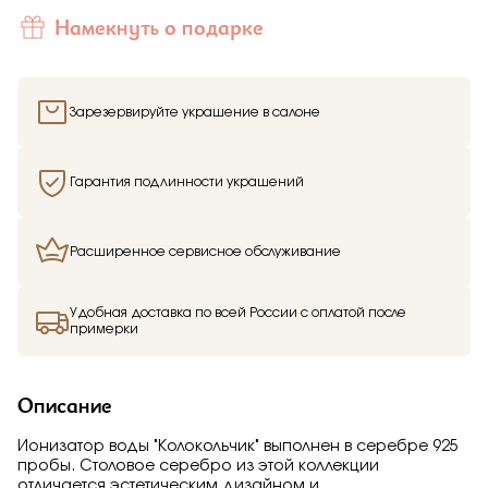
Отправить
Намекнуть о подарке
Подтверждаю, что я ознакомлен и согласен с условиями
политики конфиденциальности
Зарезервируйте украшение в салоне
Гарантия подлинности украшений
Расширенное сервисное обслуживание
Здравствуйте,
имя получателя
Мы узнали, что
имя отправителя
Удобная доставка по всей России с оплатой после
Мечтает о таком подарке —
примерки
Ионизатор воды
"Колокольчик"
из Малахитовой шкатулки и
решили вам намекнуть об этом.
Описание
Ионизатор воды "Колокольчик" выполнен в серебре 925
пробы. Столовое серебро из этой коллекции
отличается эстетическим дизайном и