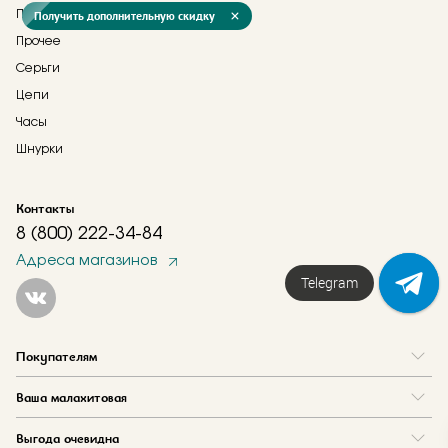
Подвески
Получить дополнительную скидку
Прочее
Серьги
Цепи
Часы
Шнурки
Контакты
8 (800) 222-34-84
Адреса магазинов
Telegram
Покупателям
Вопрос и ответ
Ваша малахитовая
Доставка и оплата
О нас
Как купить в кредит
Выгода очевидна