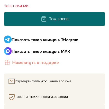
Нет в наличии
19
19.5
20
20.5
Под заказ
21
Показать товар вживую в Telegram
Показать товар вживую в MAX
Отправить
Здравствуйте,
имя получателя
Намекнуть о подарке
Мы узнали, что
имя отправителя
Подтверждаю, что я ознакомлен и согласен с условиями
политики конфиденциальности
Мечтает о таком подарке —
Кольцо
из
Малахитовой шкатулки и решили вам
Зарезервируйте украшение в салоне
намекнуть об этом.
Гарантия подлинности украшений