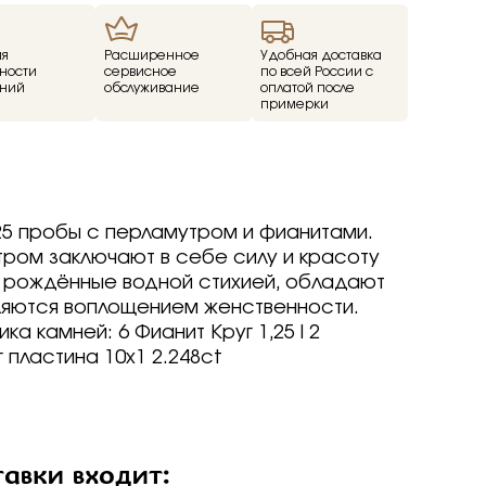
ие
ия
Расширенное
Удобная доставка
ности
сервисное
по всей России с
ний
обслуживание
оплатой после
ед
примерки
о -30%
драгоценные -
-70%
о -70%
25 пробы с перламутром и фианитами.
ром заключают в себе силу и красоту
 рождённые водной стихией, обладают
яются воплощением женственности.
р
р
arine
arine
arine
ка камней: 6 Фианит Круг 1,25|2
р
р
р
 пластина 10х1 2.248ct
Brilliant
ветмет
a jewelry
т
т
вета
ветмет
ov
Brilliant
Brilliant
ветмет
т
ovsky
a jewelry
a jewelry
Brilliant
авки входит:
ur
бряные крылья
бряные крылья
т
a jewelry