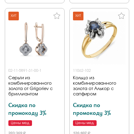
ХИТ
ХИТ
02-11-5891-31-00-1
11062-102
Серьги из
Кольцо из
комбинированного
комбинированного
золота от Grigoriev с
золота от Алькор с
бриллиантом
сапфиром
Скидка по
Скидка по
промокоду 3%
промокоду 3%
Цены мед
Цены мед
203 369 ₽
126 407 ₽