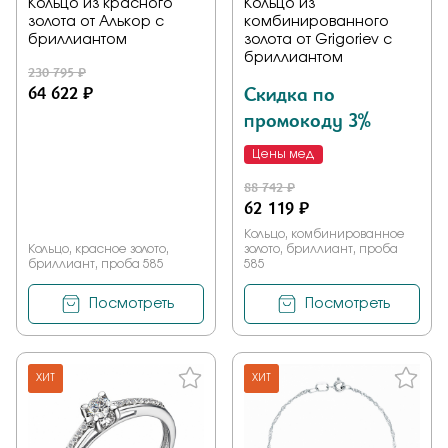
Кольцо из красного
Кольцо из
золота от Алькор с
комбинированного
бриллиантом
золота от Grigoriev с
бриллиантом
230 795 ₽
64 622 ₽
Скидка по
промокоду 3%
Цены мед
88 742 ₽
62 119 ₽
Кольцо, комбинированное
Кольцо, красное золото,
золото, бриллиант, проба
бриллиант, проба 585
585
Посмотреть
Посмотреть
ХИТ
ХИТ