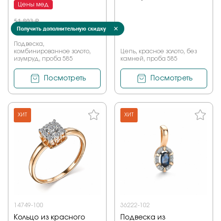
Цены мед
51 803 ₽
Получить дополнительную скидку
36 262 ₽
Подвеска,
комбинированное золото,
Цепь, красное золото, без
изумруд, проба 585
камней, проба 585
Посмотреть
Посмотреть
ХИТ
ХИТ
14749-100
36222-102
Кольцо из красного
Подвеска из