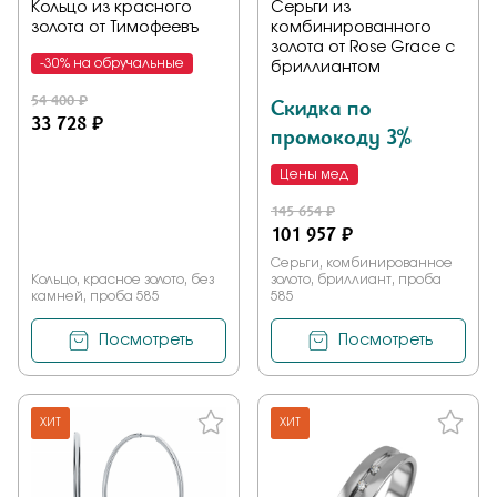
Кольцо из красного
Серьги из
золота от Тимофеевъ
комбинированного
золота от Rose Grace с
-30% на обручальные
бриллиантом
54 400 ₽
Скидка по
33 728 ₽
промокоду 3%
Цены мед
145 654 ₽
101 957 ₽
Серьги, комбинированное
Кольцо, красное золото, без
золото, бриллиант, проба
камней, проба 585
585
Посмотреть
Посмотреть
ХИТ
ХИТ