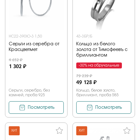
НС22-390Ю-3 1,50
43-3БР/Б
Серьги из серебра от
Кольцо из белого
Красцветмет
золота от Тимофеевъ с
бриллиантом
4 652 ₽
1 302 ₽
-30% на обручальные
79 239 ₽
49 128 ₽
Серьги, серебро, без
Кольцо, белое золото,
камней, проба 925
бриллиант, проба 585
Посмотреть
Посмотреть
ХИТ
ХИТ