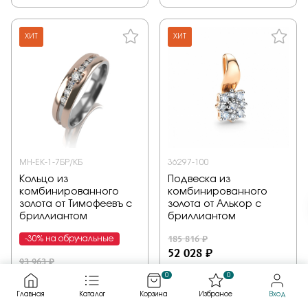
ХИТ
ХИТ
МН-ЕК-1-7БР/КБ
36297-100
Кольцо из
Подвеска из
комбинированного
комбинированного
золота от Тимофеевъ с
золота от Алькор с
бриллиантом
бриллиантом
185 816 ₽
-30% на обручальные
52 028 ₽
93 963 ₽
58 257 ₽
0
0
Кольцо, комбинированное
Подвеска,
Главная
Каталог
Корзина
Избраное
Вход
золото, бриллиант, проба
комбинированное золото,