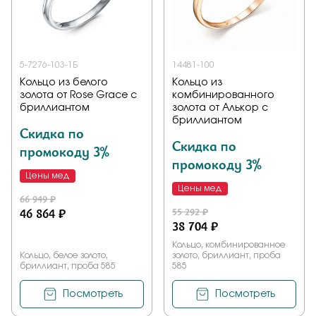
Заказать
5-7276-103-1Б
14481-100
Кольцо из белого
Кольцо из
Подтверждаю, что я ознакомлен и согласен с условиями
золота от Rose Grace с
комбинированного
политики конфиденциальности
бриллиантом
золота от Алькор с
бриллиантом
Скидка по
Отправить
Скидка по
промокоду 3%
промокоду 3%
Цены мед
Цены мед
66 949 ₽
46 864 ₽
55 292 ₽
38 704 ₽
Кольцо, комбинированное
Кольцо, белое золото,
золото, бриллиант, проба
бриллиант, проба 585
585
Посмотреть
Посмотреть