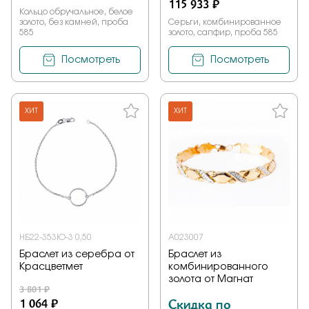
115 933 ₽
Кольцо обручальное, белое
золото, без камней, проба
Серьги, комбинированное
585
золото, сапфир, проба 585
Посмотреть
Посмотреть
ХИТ
ХИТ
НБ22-353Ю-3 0,50
А023007
Браслет из серебра от
Браслет из
Красцветмет
комбинированного
золота от Магнат
3 801 ₽
1 064 ₽
Скидка по