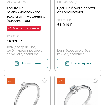
МН-ЕК-1-1БР/КБ
НЦ18-078-3 0,30
Кольцо из
Цепь из белого золота
комбинированного
от Красцветмет
золота от Тимофеевъ с
182 201 ₽
бриллиантом
51 016 ₽
-30% на обручальные
87 291 ₽
54 120 ₽
Кольцо обручальное,
комбинированное золото,
Цепь, белое золото, без
бриллиант, проба 585
камней, проба 585
Посмотреть
Посмотреть
ХИТ
ХИТ