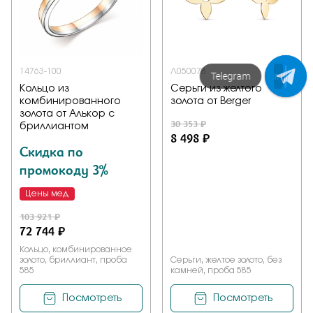
14763-100
Л050078
Напишите нам!
Кольцо из
Серьги из желтого
комбинированного
золота от Berger
золота от Алькор с
30 353 ₽
бриллиантом
8 498 ₽
Скидка по
промокоду 3%
Цены мед
103 921 ₽
72 744 ₽
Кольцо, комбинированное
золото, бриллиант, проба
Серьги, желтое золото, без
585
камней, проба 585
Посмотреть
Посмотреть