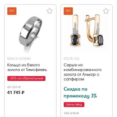
ХИТ
ХИТ
МАК-31/Б 5ММ
25378-102
Кольцо из белого
Серьги из
золота от Тимофеевъ
комбинированного
золота от Алькор с
-30% на обручальные
сапфиром
67 331 ₽
Скидка по
41 745 ₽
промокоду 3%
Цены мед
165 619 ₽