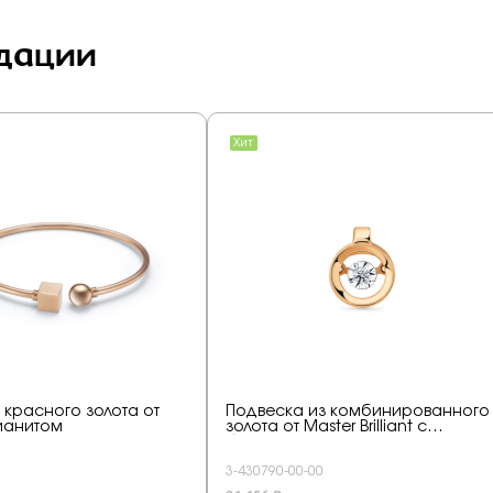
дации