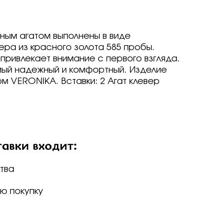
ие
рным агатом выполнены в виде
ед
ера из красного золота 585 пробы.
о -30%
привлекает внимание с первого взгляда.
драгоценные -
амый надежный и комфортный. Изделие
 VERONIKA. Вставки: 2 Агат клевер
-70%
о -70%
авки входит:
р
р
arine
arine
arine
р
р
р
Brilliant
ветмет
тва
a jewelry
т
т
вета
ветмет
ю покупку
ov
Brilliant
Brilliant
ветмет
т
ovsky
a jewelry
a jewelry
Brilliant
ur
бряные крылья
бряные крылья
т
a jewelry