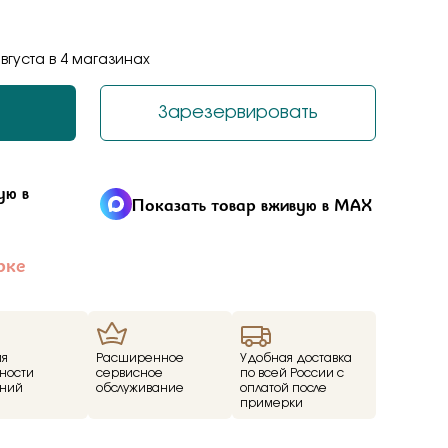
ал
августа в 4 магазинах
tones
a
енциальности
Зарезервировать
я получателя
liano
я отправителя
дерн
 подарке —
Серьги
ую в
Показать товар вживую в MAX
катулки и решили
 этом.
ace
рке
ills
v
ezioso
ия
Расширенное
Удобная доставка
ности
сервисное
по всей России с
or you
ний
обслуживание
оплатой после
примерки
mith
денциальности