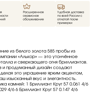
ие
ия
Расширенное
Удобная доставка
ности
сервисное
по всей России с
ний
обслуживание
оплатой после
ед
примерки
о -30%
драгоценные -
-70%
о -70%
ие из белого золота 585 пробы из
омпании «Алькор» — это утончённое
талла и сверкающего огня бриллиантов.
 и продуманный дизайн создают
р
р
arine
arine
arine
, делая это украшение ярким акцентом,
р
р
р
аш изысканный вкус и элегантность.
Brilliant
ветмет
а камней: 1 Бриллиант Круг 57 0.061 4/6
a jewelry
т
т
вета
ветмет
029 4/6 6 Бриллиант Круг 57 0.147 4/6
ov
Brilliant
Brilliant
ветмет
т
ovsky
a jewelry
a jewelry
Brilliant
ur
бряные крылья
бряные крылья
т
a jewelry